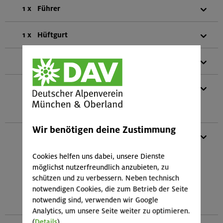
1 x
Führer
1 x
Hüftgurt
1 x
Alpinhelm
1 x
Klemmkeil-Set (bestehend aus: 5
Klemmkeilen mit verschiedenen Größen 1
Klemmkeilentferner 1 Karabiner)
Wir benötigen deine Zustimmung
1 x
Kletterbasisset (bestehend aus: 1
Sicherungs- und Abseilgerät mit
Cookies helfen uns dabei, unsere Dienste
Plattenfunktion 2 HMS-Schraubkarabiner 1
möglichst nutzerfreundlich anzubieten, zu
HMS-SafeBiner 5 Expressschlingen 3
schützen und zu verbessern. Neben technisch
Normalkarabiner 2 Schlingen vernäht (2x
notwendigen Cookies, die zum Betrieb der Seite
120 cm) 1 Kurzprusik (vernäht 30 cm) 2
notwendig sind, verwenden wir Google
Reepschnüre (2,0 und 4,0 m Länge))
Analytics, um unsere Seite weiter zu optimieren.
(
Details
)