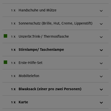
1 x
Handschuhe und Mütze
1 x
Sonnenschutz (Brille, Hut, Creme, Lippenstift)
1 x
Unzerbr.Trink-/ Thermosflasche
1 x
Stirnlampe/ Taschenlampe
1 x
Erste-Hilfe-Set
1 x
Mobiltelefon
1 x
Biwaksack (einer pro zwei Personen)
1 x
Karte