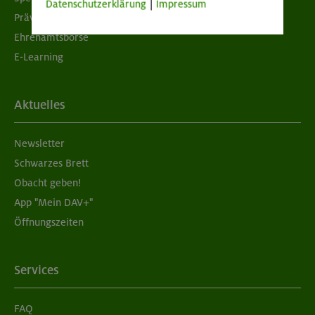
Datenschutzerklärung
|
Impressum
Prävention sexualisierter Gewalt
Ehrenamtsbörse
E-Learning
Aktuelles
Newsletter
Schwarzes Brett
Obacht geben!
App "Mein DAV+"
Öffnungszeiten
Services
FAQ