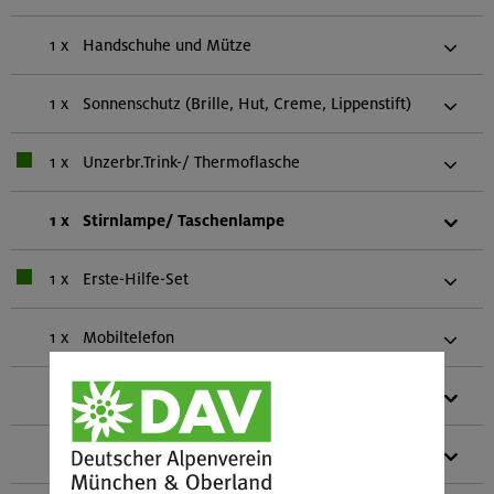
1 x
Handschuhe und Mütze
1 x
Sonnenschutz (Brille, Hut, Creme, Lippenstift)
1 x
Unzerbr.Trink-/ Thermoflasche
1 x
Stirnlampe/ Taschenlampe
1 x
Erste-Hilfe-Set
1 x
Mobiltelefon
1 x
Biwaksack (einer pro zwei Personen)
1 x
Gebietsführer