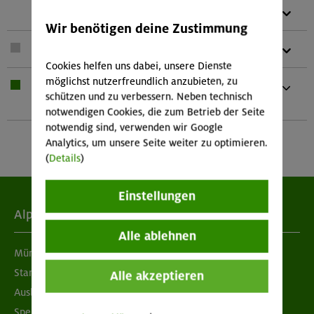
1 x
Karte (Papier oder digital)
Wir benötigen deine Zustimmung
1 x
Teleskopstöcke
Cookies helfen uns dabei, unsere Dienste
möglichst nutzerfreundlich anzubieten, zu
1 x
Bei Übernachtung: Hüttenschlafsack,
schützen und zu verbessern. Neben technisch
Waschzeug Und kleines Handtuch
notwendigen Cookies, die zum Betrieb der Seite
notwendig sind, verwenden wir Google
Analytics, um unsere Seite weiter zu optimieren.
(
Details
)
Einstellungen
Alpenverein
Alle ablehnen
München & Oberland
Standorte
Alle akzeptieren
Ausbildung & Jobs
Spenden