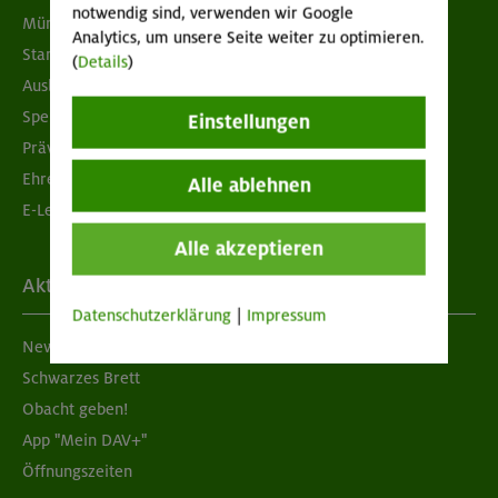
notwendig sind, verwenden wir Google
München & Oberland
Analytics, um unsere Seite weiter zu optimieren.
Standorte
(
Details
)
Ausbildung & Jobs
Spenden
Einstellungen
Prävention sexualisierter Gewalt
Ehrenamtsbörse
Alle ablehnen
E-Learning
Alle akzeptieren
Aktuelles
Datenschutzerklärung
|
Impressum
Newsletter
Schwarzes Brett
Obacht geben!
App "Mein DAV+"
Öffnungszeiten