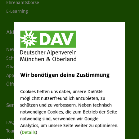
Ehrenamtsbörse
E-Learning
Aktuelles
Newsletter
Schwarzes Brett
Obacht geben!
Wir benötigen deine Zustimmung
App "Mein DAV+"
Öffnungszeiten
Cookies helfen uns dabei, unsere Dienste
möglichst nutzerfreundlich anzubieten, zu
Services
schützen und zu verbessern. Neben technisch
notwendigen Cookies, die zum Betrieb der Seite
notwendig sind, verwenden wir Google
FAQ
Analytics, um unsere Seite weiter zu optimieren.
Tour der Woche
(
Details
)