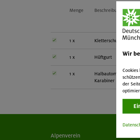
Menge
Beschreibung
1 x
Kletterschuhe
Wir b
1 x
Hüftgurt
Cookies 
1 x
Halbautomat mit zuge
schützen
Karabiner Empfohlen:
der Seit
optimier
Ei
Datensc
Alpenverein
Ak