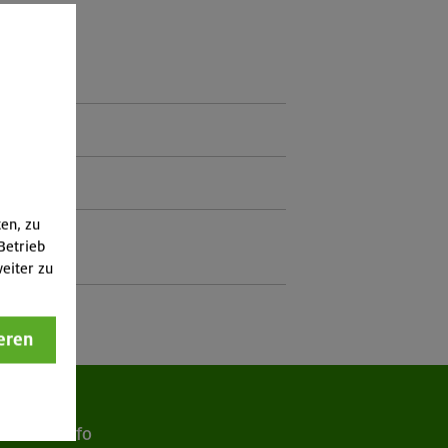
eder
ten, zu
Betrieb
eiter zu
eren
Info