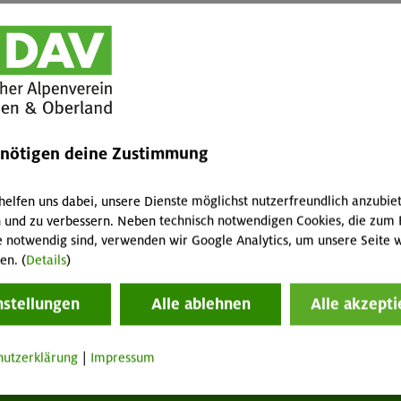
Mitglieder
Jugendmitglieder
Nichtmitgli
München &
München & Oberland
Oberland
(<18 Jahre)
-
-
-
enötigen deine Zustimmung
-
-
-
helfen uns dabei, unsere Dienste möglichst nutzerfreundlich anzubie
hörigen
-
-
-
 und zu verbessern. Neben technisch notwendigen Cookies, die zum 
 Ergo Belay
e notwendig sind, verwenden wir Google Analytics, um unsere Seite w
en. (
Details
)
nstellungen
Alle ablehnen
Alle akzepti
hutzerklärung
|
Impressum
tuelles
Services