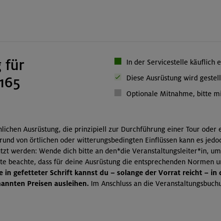
 für
In der Servicestelle käuflich 
1165
Diese Ausrüstung wird gestell
Optionale Mitnahme, bitte mi
önlichen Ausrüstung, die prinzipiell zur Durchführung einer Tour oder
grund von örtlichen oder witterungsbedingten Einflüssen kann es jedo
zt werden: Wende dich bitte an den*die Veranstaltungsleiter*in, um
itte beachte, dass für deine Ausrüstung die entsprechenden Normen 
 in gefetteter Schrift kannst du – solange der Vorrat reicht – in
nnten Preisen ausleihen.
Im Anschluss an die Veranstaltungsbuchu