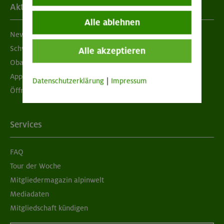
Aktuelles
Alle ablehnen
Newsletter
Schwarzes Brett
Alle akzeptieren
Obacht geben!
App "Mein DAV+"
Datenschutzerklärung
|
Impressum
Öffnungszeiten
Services
FAQ
Tour der Woche
Mitgliedermagazin alpinwelt
Mediadaten
Mitgliedschaft kündigen