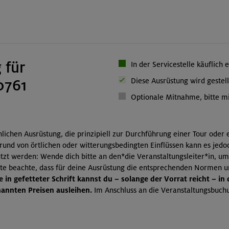
 für
In der Servicestelle käuflich 
0761
Diese Ausrüstung wird gestell
Optionale Mitnahme, bitte mi
önlichen Ausrüstung, die prinzipiell zur Durchführung einer Tour oder
grund von örtlichen oder witterungsbedingten Einflüssen kann es jedo
zt werden: Wende dich bitte an den*die Veranstaltungsleiter*in, um
itte beachte, dass für deine Ausrüstung die entsprechenden Normen 
 in gefetteter Schrift kannst du – solange der Vorrat reicht – in
nnten Preisen ausleihen.
Im Anschluss an die Veranstaltungsbuchu