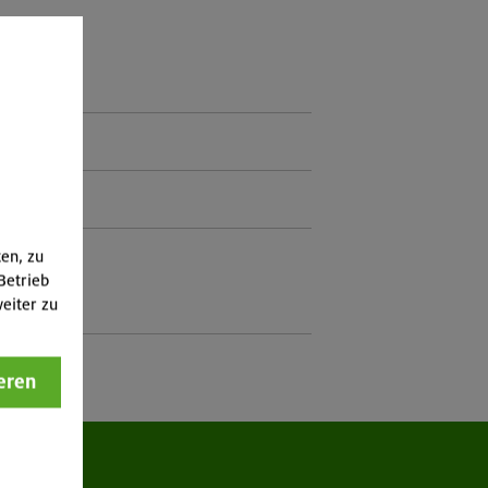
eder
ten, zu
Betrieb
eiter zu
eren