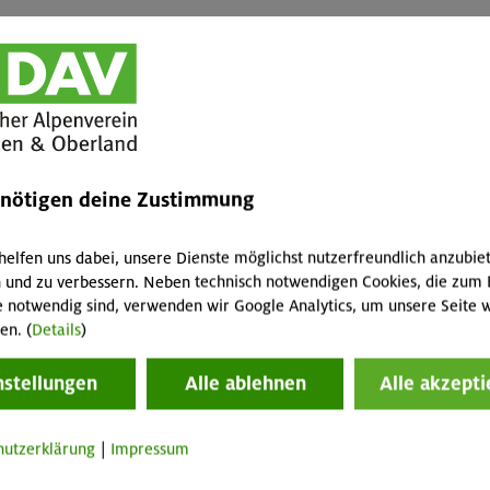
Mitglieder
Jugendmitglieder
Nichtmitgli
München &
München & Oberland
Oberland
(<18 Jahre)
-
-
-
enötigen deine Zustimmung
-
-
-
helfen uns dabei, unsere Dienste möglichst nutzerfreundlich anzubie
hörigen
-
-
-
 und zu verbessern. Neben technisch notwendigen Cookies, die zum 
Ergo Belay,
e notwendig sind, verwenden wir Google Analytics, um unsere Seite w
en. (
Details
)
nstellungen
Alle ablehnen
Alle akzepti
hutzerklärung
|
Impressum