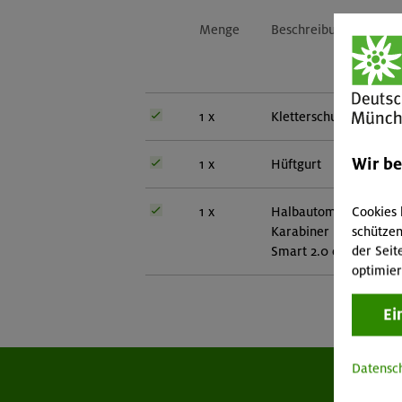
Menge
Beschreibung
1 x
Kletterschuhe
Wir b
1 x
Hüftgurt
Cookies 
1 x
Halbautomat mit zuge
schützen
Karabiner Empfohlen: 
der Seit
Smart 2.0 oder Fish
optimier
Ei
Datensc