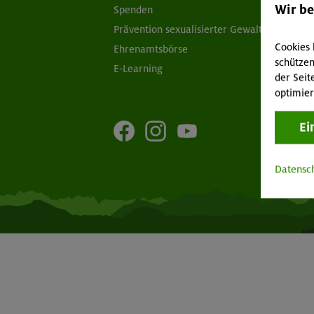
Wir b
Spenden
Ap
Prävention sexualisierter Gewalt
Öf
Cookies 
Ehrenamtsbörse
schützen
E-Learning
der Seit
optimier
Ei
Datensc