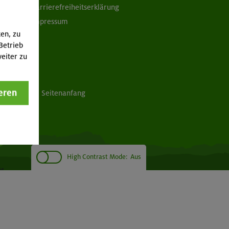
Barrierefreiheitserklärung
Impressum
ten, zu
Betrieb
eiter zu
eren
Seitenanfang
High Contrast Mode:
Aus