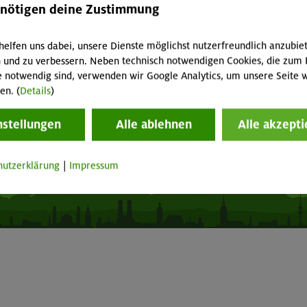
enötigen deine Zustimmung
p "Mein DAV+"
Mediadaten
fnungszeiten
Mitgliedschaft kündigen
helfen uns dabei, unsere Dienste möglichst nutzerfreundlich anzubie
 und zu verbessern. Neben technisch notwendigen Cookies, die zum 
Vertrag widerrufen
e notwendig sind, verwenden wir Google Analytics, um unsere Seite w
en. (
Details
)
nstellungen
Alle ablehnen
Alle akzepti
Seite drucken
hutzerklärung
|
Impressum