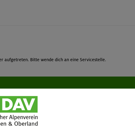
r aufgetreten. Bitte wende dich an eine Servicestelle.
tuelles
Services
wsletter
FAQ
hwarzes Brett
Tour der Woche
acht geben!
Mitgliedermagazin alpinwelt