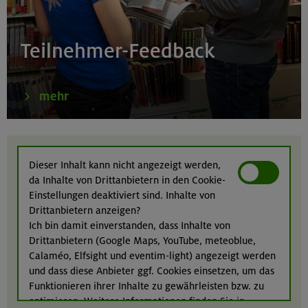
21.-23.08.26
Familienfreizeit: Hüttenübernachtung mit Kindern
Teilnehmer-Feedback
von 6-9 J.
Kitzbüheler Alpen
mehr
21./22./23.08.26
Kombikurs: Grund- und Aufbaukurs Klettern indoor (3
Dieser Inhalt kann nicht angezeigt werden,
Termine)
da Inhalte von Drittanbietern in den Cookie-
München
Einstellungen deaktiviert sind. Inhalte von
Drittanbietern anzeigen?
Ich bin damit einverstanden, dass Inhalte von
Drittanbietern (Google Maps, YouTube, meteoblue,
21.08.26
Calaméo, Elfsight und eventim-light) angezeigt werden
Klettertreff indoor
und dass diese Anbieter ggf. Cookies einsetzen, um das
Funktionieren ihrer Inhalte zu gewährleisten bzw. zu
München
optimieren. Weitere Informationen finden Sie in