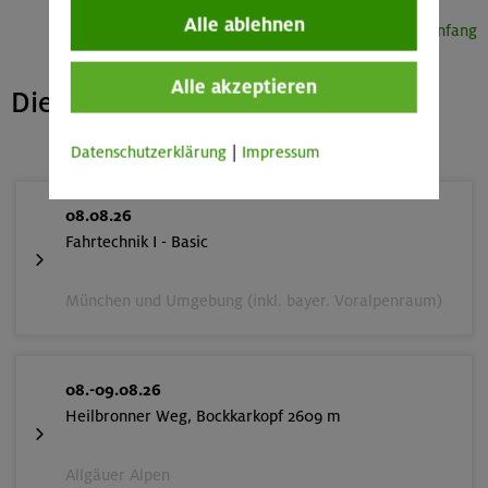
Alle ablehnen
Seitenanfang
Alle akzeptieren
Die nächsten freien Plätze
Datenschutzerklärung
|
Impressum
08.08.26
Fahrtechnik I - Basic
München und Umgebung (inkl. bayer. Voralpenraum)
08.-09.08.26
Heilbronner Weg, Bockkarkopf 2609 m
Allgäuer Alpen