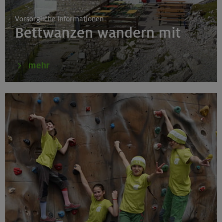
München
Vorsorgliche Informationen
Bettwanzen wandern mit
17./18./19.08.26
Aufbaukurs Klettern indoor
mehr
München
16.08.26
Schnupperkletterkurs indoor
München
18.08.26
Klettertreff Kids in den Sommerferien für 8-12 Jährige