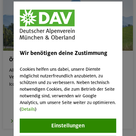
Wir benötigen deine Zustimmung
Öffentliche Anreise
Cookies helfen uns dabei, unsere Dienste
Alle Veranstaltungen, die gut mit öffentlichen
möglichst nutzerfreundlich anzubieten, zu
Verkehrsmitteln erreichbar sind, erkennst du an dem
schützen und zu verbessern. Neben technisch

Icon:
notwendigen Cookies, die zum Betrieb der Seite
notwendig sind, verwenden wir Google
Analytics, um unsere Seite weiter zu optimieren.
(
Details
)
zur Übersicht
Einstellungen