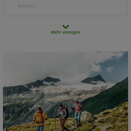
München
12.08.26
Mehr anzeigen
Schnupperkletterkurs indoor
München
14.-16.08.26
3000er-Rundtour in der Sonnblickgruppe
Goldberggruppe
14.-16.08.26
Schönbichler Horn 3133 m (Überschreitung)