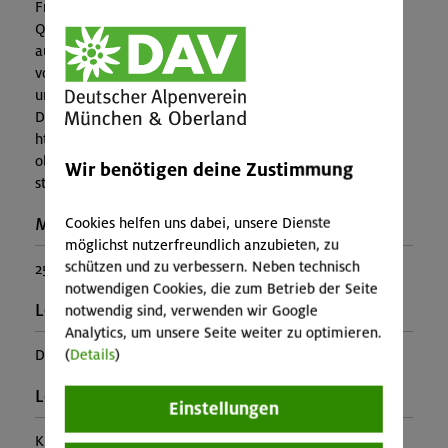
Freimann. Registrierungsschluss: 9:00 Uhr Start der
Qualifikation: ca. 9:30 Uhr Das Reglement befindet sich
auf der Website. Bitte registrieren Sie sich einmalig
vor Wettkampfbeginn für die Kletterverbundanlagen
unter www.verbundklettern.de/registrierung Weitere
Details gibts auf unserer Website:
https://www.alpenverein-muenchen-
oberland.de/events/oberlandcup/muenchner-
Wir benötigen deine Zustimmung
stadtmeisterschaft
Maximale Teilnehmerzahl:
Cookies helfen uns dabei, unsere Dienste
möglichst nutzerfreundlich anzubieten, zu
schützen und zu verbessern. Neben technisch
25
notwendigen Cookies, die zum Betrieb der Seite
Leiter*in:
notwendig sind, verwenden wir Google
Analytics, um unsere Seite weiter zu optimieren.
DAV Veranstaltungsleiter
(
Details
)
Leistung:
Einstellungen
Kursleitung