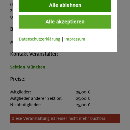
(Falls nicht in den Leistungen inbegriffen, fallen
Alle ablehnen
Zusatzkosten für z.B. An- und Abreise, Verpflegung,
Übernachtung oder Skipass an.)
Alle akzeptieren
Buchungscode:
Datenschutzerklärung
|
Impressum
MUC-26-1298
Kontakt Veranstalter:
Sektion München
Preise:
Mitglieder:
25,00 €
Mitglieder anderer Sektion:
25,00 €
Nichtmitglieder:
25,00 €
Diese Veranstaltung ist leider nicht mehr buchbar.