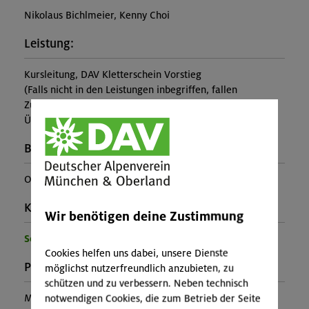
Nikolaus Bichlmeier, Kenny Choi
Leistung:
Kursleitung, DAV Kletterschein Vorstieg
(Falls nicht in den Leistungen inbegriffen, fallen
Zusatzkosten für z.B. An- und Abreise, Verpflegung,
Übernachtung oder Skipass an.)
Buchungscode:
OL-25-0930
Kontakt Veranstalter:
Wir benötigen deine Zustimmung
Sektion Oberland
Cookies helfen uns dabei, unsere Dienste
Preise:
möglichst nutzerfreundlich anzubieten, zu
schützen und zu verbessern. Neben technisch
Mitglieder:
180,00 €
notwendigen Cookies, die zum Betrieb der Seite