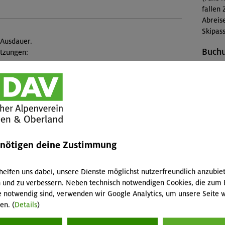
fallen 
Abreis
Skipass
 Ausdauer.
Buch
etzungen:
useful to try out climbing in general
MUC-2
Konta
Sekti
Veranstaltung
Preise
enötigen deine Zustimmung
Mitgli
helfen uns dabei, unsere Dienste möglichst nutzerfreundlich anzubie
quipment hire are not included in the course fee.
Mitgli
 und zu verbessern. Neben technisch notwendigen Cookies, die zum 
 courses of this type include a DAV-Climbing Certificate
Sektion
e notwendig sind, verwenden wir Google Analytics, um unsere Seite w
.
Nichtm
en. (
Details
)
Diese 