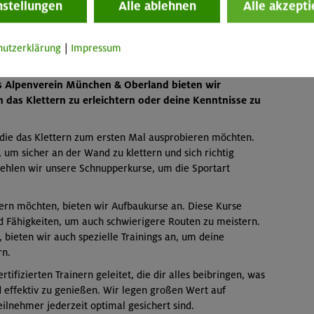
nstellungen
Alle ablehnen
Alle akzepti
mehr 
hutzerklärung
|
Impressum
chen, um in diese aufregende Sportart einzusteigen
ls Alpenverein München & Oberland bieten wir
n das Klettern zu erleichtern oder deine Kenntnisse zu
 die das Klettern zum ersten Mal ausprobieren möchten.
 um sicher an der Wand zu klettern und sich richtig
fehlen wir unsere Schnupperkurse, um die Sportart
sern möchten, bieten wir Aufbaukurse an. Diese Kurse
d Fähigkeiten, um auch schwierigere Routen zu meistern.
 bieten wir auch spezielle Trainings an, um deine
rn.
ifizierten Trainern geleitet, die dir alles beibringen, was
d effektiv zu genießen. Wir legen großen Wert auf
eilnehmer jederzeit optimal gesichert sind.