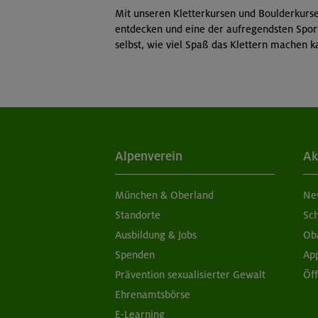
Mit unseren Kletterkursen und Boulderkurs
entdecken und eine der aufregendsten Sport
selbst, wie viel Spaß das Klettern machen k
Alpenverein
Ak
München & Oberland
Ne
Standorte
Sc
Ausbildung & Jobs
Ob
Spenden
Ap
Prävention sexualisierter Gewalt
Öf
Ehrenamtsbörse
E-Learning