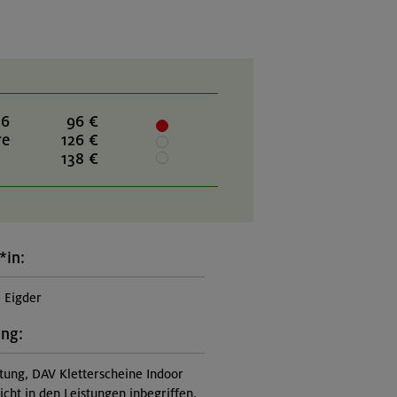
26
96 €
re
126 €
138 €
*in:
e Eigder
ung:
itung, DAV Kletterscheine Indoor
nicht in den Leistungen inbegriffen,