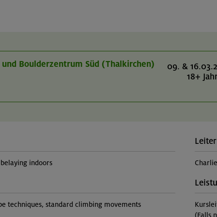
r- und Boulderzentrum Süd (Thalkirchen)
09. & 16.03.
18+ Jah
Leiter
belaying indoors
Charli
Leist
rope techniques, standard climbing movements
Kursle
(Falls 