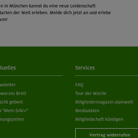
en in München kannst du eine neue Leidenschaft
arten der Welt erleben. Melde dich jetzt an und erlebe
ann!
tuelles
Services
wsletter
FAQ
hwarzes Brett
Tour der Woche
acht geben!
Mitgliedermagazin alpinwelt
p "Mein DAV+"
Mediadaten
fnungszeiten
Mitgliedschaft kündigen
Vertrag widerrufen