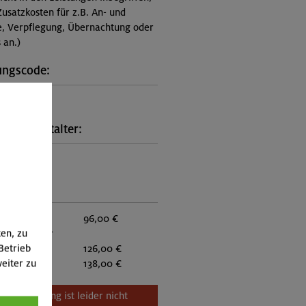
Zusatzkosten für z.B. An- und
e, Verpflegung, Übernachtung oder
 an.)
ungscode:
6-0740
kt Veranstalter:
on München
:
eder:
96,00 €
ten, zu
eder anderer
Betrieb
:
126,00 €
eiter zu
itglieder:
138,00 €
Veranstaltung ist leider nicht