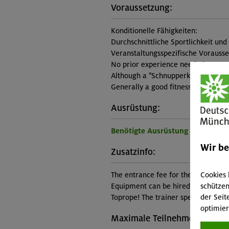
Voraussetzung:
Konditionelle Fähigkeiten:
Durchschnittliche Sportlichkeit und
Veranstaltungsspezifische Vorauss
No prior experience needed
Although a "Schnupperkurs" may be 
Generally a good fitness level
Ausrüstung:
Benötigte Ausrüstung für diese 
Wir b
Zusatzinfo:
Cookies 
The entrance fee for the gym and e
schützen
Equipment can be hired on site., All
der Seit
Toprope! The trainer speaks English
optimier
Maximale Teilnehmerzahl: