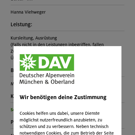
Hanna Viehweger
Leistung:
Kursleitung, Ausrüstung
(Falls nicht in den Leistungen inbegriffen, fallen
Zusatzkosten für z.B. An- und Abreise, Verpflegung,
Übernachtung oder Skipass an.)
Buchungscode:
MUC-26-0751
Kontakt Veranstalter:
Wir benötigen deine Zustimmung
Sektion München
Cookies helfen uns dabei, unsere Dienste
möglichst nutzerfreundlich anzubieten, zu
Preise:
schützen und zu verbessern. Neben technisch
notwendigen Cookies, die zum Betrieb der Seite