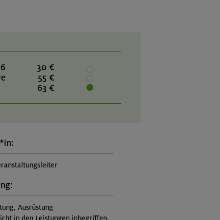
26
30 €
re
55 €
63 €
*in:
ranstaltungsleiter
ung:
itung, Ausrüstung
nicht in den Leistungen inbegriffen,