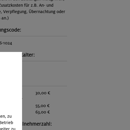
Zusatzkosten für z.B. An- und
e, Verpflegung, Übernachtung oder
 an.)
ungscode:
6-1024
kt Veranstalter:
on München
:
eder:
30,00 €
eder anderer
:
55,00 €
itglieder:
63,00 €
ten, zu
Betrieb
schte Teilnehmerzahl:
eiter zu