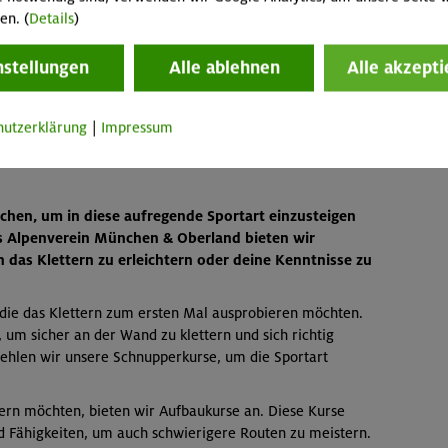
en. (
Details
)
nstellungen
Alle ablehnen
Alle akzepti
hutzerklärung
|
Impressum
chen, um in diese aufregende Sportart einzusteigen
ls Alpenverein München & Oberland bieten wir
n das Klettern zu erleichtern oder deine Kenntnisse zu
 die das Klettern zum ersten Mal ausprobieren möchten.
 um sicher an der Wand zu klettern und sich richtig
fehlen wir unsere Schnupperkurse, um die Sportart
sern möchten, bieten wir Aufbaukurse an. Diese Kurse
d Fähigkeiten, um auch schwierigere Routen zu meistern.