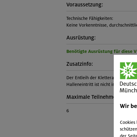
Voraussetzung:
Technische Fähigkeiten:
Keine Vorkenntnisse, durchschnittl
Ausrüstung:
Benötigte Ausrüstung für diese 
Zusatzinfo:
Der Entleih der Kletterausrüstung (i
Halleneintritt ist nicht im Kurspreis
Maximale Teilnehmerzahl:
Wir b
6
Cookies 
schützen
der Seit