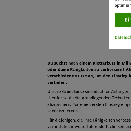
optimier
Ei
Datensc
Du suchst nach einem Kletterkurs in Mün
oder deine Fähigkeiten zu verbessern? A
verschiedene Kurse an, um den Einstieg i
vertiefen.
Unsere Grundkurse sind ideal für Anfänger,
Hier lernst du die grundlegenden Techniken,
abzusichern. Für einen ersten Einstieg emp
kennenzulernen.
Für diejenigen, die ihre Fähigkeiten verbes
vermitteln dir weiterführende Techniken un