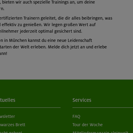
 bieten wir auch spezielle Trainings an, um deine
rn.
ifizierten Trainern geleitet, die dir alles beibringen, was
d effektiv zu genießen. Wir legen großen Wert auf
eilnehmer jederzeit optimal gesichert sind.
en in München kannst du eine neue Leidenschaft
arten der Welt erleben. Melde dich jetzt an und erlebe
ann!
tuelles
Services
wsletter
FAQ
hwarzes Brett
Tour der Woche
acht geben!
Mitgliedermagazin alpinwelt