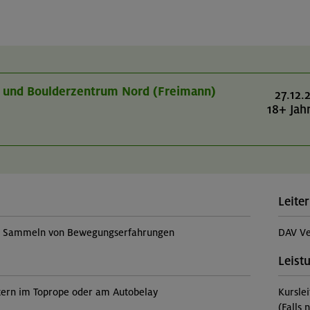
r- und Boulderzentrum Nord (Freimann)
27.12.
18+ Jah
Leiter
t, Sammeln von Bewegungserfahrungen
DAV Ve
Leist
tern im Toprope oder am Autobelay
Kursle
(Falls 