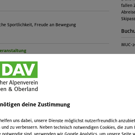
fallen 
Abreis
Skipass
iche Sportlichkeit, Freude an Bewegung
Buch
MUC-2
Veranstaltung
Konta
Sekti
nkl. Kletterschuhe) ist im Kurspreis enthalten. Der
Preise
 enthalten.
Mitgli
Mitgli
enötigen deine Zustimmung
Sektion
Nichtm
helfen uns dabei, unsere Dienste möglichst nutzerfreundlich anzubie
 und zu verbessern. Neben technisch notwendigen Cookies, die zum 
Gewün
e notwendig sind, verwenden wir Google Analytics, um unsere Seite w