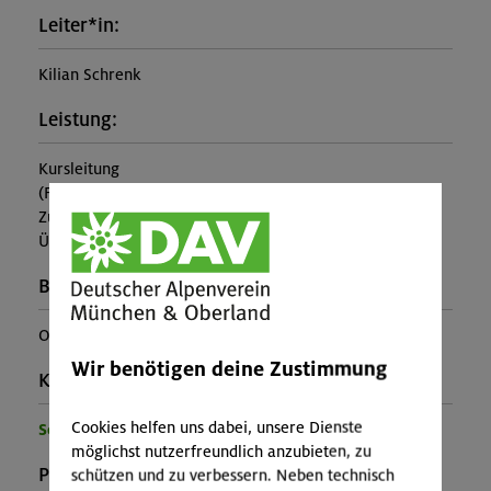
Leiter*in:
Kilian Schrenk
Leistung:
Kursleitung
(Falls nicht in den Leistungen inbegriffen, fallen
Zusatzkosten für z.B. An- und Abreise, Verpflegung,
Übernachtung oder Skipass an.)
Buchungscode:
OL-25-1256
Wir benötigen deine Zustimmung
Kontakt Veranstalter:
Cookies helfen uns dabei, unsere Dienste
Sektion Oberland
möglichst nutzerfreundlich anzubieten, zu
Preise:
schützen und zu verbessern. Neben technisch