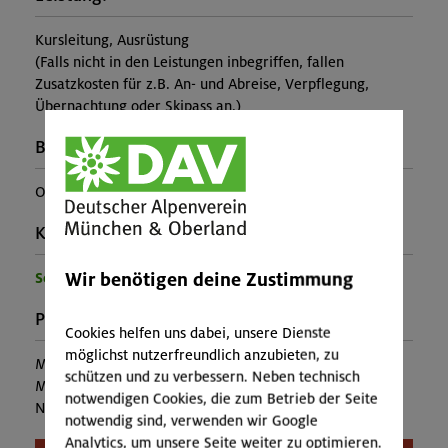
Kursleitung, Ausrüstung
(Falls nicht in den Leistungen inbegriffen, fallen
Zusatzkosten für z.B. An- und Abreise, Verpflegung,
Übernachtung oder Skipass an.)
Buchungscode:
OL-26-0917
Kontakt Veranstalter:
Wir benötigen deine Zustimmung
Sektion Oberland
Preise:
Cookies helfen uns dabei, unsere Dienste
möglichst nutzerfreundlich anzubieten, zu
Mitglieder:
30,00 €
schützen und zu verbessern. Neben technisch
Mitglieder anderer Sektion:
55,00 €
notwendigen Cookies, die zum Betrieb der Seite
Nichtmitglieder:
63,00 €
notwendig sind, verwenden wir Google
Analytics, um unsere Seite weiter zu optimieren.