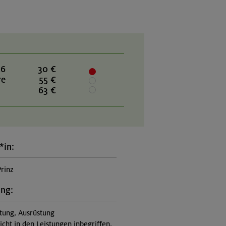
26
30 €
re
55 €
63 €
*in:
Prinz
ung:
itung, Ausrüstung
nicht in den Leistungen inbegriffen,