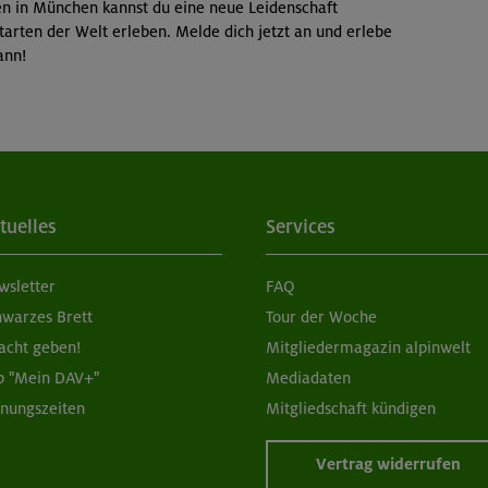
en in München kannst du eine neue Leidenschaft
arten der Welt erleben. Melde dich jetzt an und erlebe
ann!
tuelles
Services
wsletter
FAQ
hwarzes Brett
Tour der Woche
acht geben!
Mitgliedermagazin alpinwelt
p "Mein DAV+"
Mediadaten
fnungszeiten
Mitgliedschaft kündigen
Vertrag widerrufen