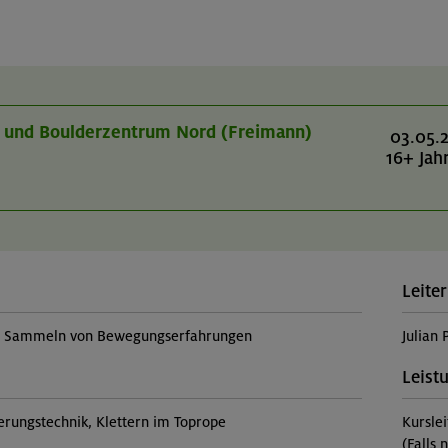
r- und Boulderzentrum Nord (Freimann)
03.05.
16+ Jah
Leiter
t, Sammeln von Bewegungserfahrungen
Julian 
Leist
erungstechnik, Klettern im Toprope
Kursle
(Falls 