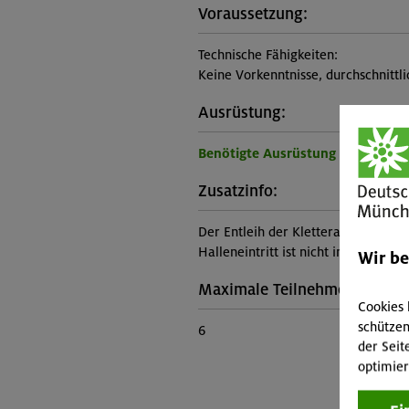
Voraussetzung:
Technische Fähigkeiten:
Keine Vorkenntnisse, durchschnittl
Ausrüstung:
Benötigte Ausrüstung für diese 
Zusatzinfo:
Der Entleih der Kletterausrüstung (i
Halleneintritt ist nicht im Kurspreis
Wir b
Maximale Teilnehmerzahl:
Cookies 
schützen
6
der Seit
optimier