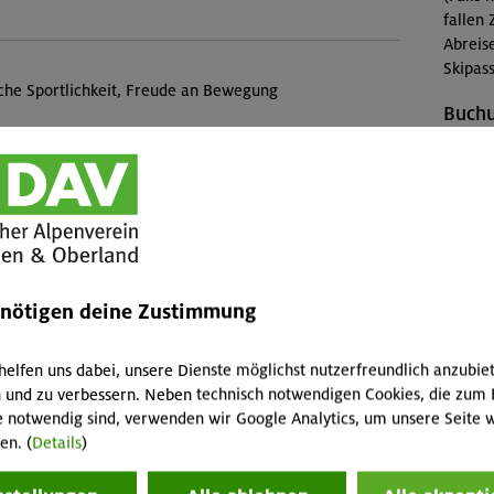
fallen 
Abreis
Skipass
iche Sportlichkeit, Freude an Bewegung
Buch
OL-26-
Veranstaltung
Konta
Sektio
nkl. Kletterschuhe) ist im Kurspreis enthalten. Der
Preise
 enthalten.
enötigen deine Zustimmung
Mitgli
helfen uns dabei, unsere Dienste möglichst nutzerfreundlich anzubie
Mitgli
 und zu verbessern. Neben technisch notwendigen Cookies, die zum 
Sektion
e notwendig sind, verwenden wir Google Analytics, um unsere Seite w
Nichtm
en. (
Details
)
Diese 