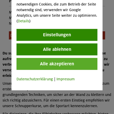
Preise:
notwendigen Cookies, die zum Betrieb der Seite
notwendig sind, verwenden wir Google
Mitglieder:
102,00 €
Analytics, um unsere Seite weiter zu optimieren.
Mitglieder anderer Sektion:
126,00 €
(
Details
)
Nichtmitglieder:
138,00 €
Einstellungen
Diese Veranstaltung ist leider nicht mehr buchbar.
Alle ablehnen
Du suchst nach einem Kletterkurs in München, um in diese
aufregende Sportart einzusteigen oder deine Fähigkeiten zu
Alle akzeptieren
verbessern? Als Alpenverein München & Oberland bieten wir
verschiedene Kurse an, um den Einstieg in das Klettern zu
erleichtern oder deine Kenntnisse zu vertiefen.
Datenschutzerklärung
|
Impressum
Unsere Grundkurse sind ideal für Anfänger, die das Klettern zum
ersten Mal ausprobieren möchten. Hier lernst du die
grundlegenden Techniken, um sicher an der Wand zu klettern und
sich richtig abzusichern. Für einen ersten Einstieg empfehlen wir
unsere Schnupperkurse, um die Sportart kennenzulernen.
Für diejenigen, die ihre Fähigkeiten verbessern möchten, bieten