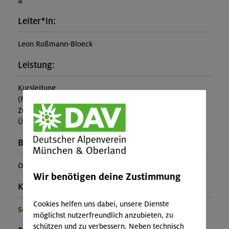
4
Leiter*in:
Leon Roßmann-Bloeck
Leistung:
Kursleitung
(Falls nicht in den Leistungen inbegriffen, fallen
Zusatzkosten für z.B. An- und Abreise, Verpflegung,
Übernachtung oder Skipass an.)
Buchungscode:
OL-26-0963
Wir benötigen deine Zustimmung
Kontakt Veranstalter:
Cookies helfen uns dabei, unsere Dienste
Sektion Oberland
möglichst nutzerfreundlich anzubieten, zu
schützen und zu verbessern. Neben technisch