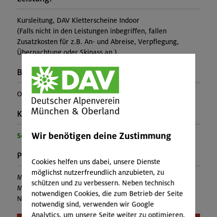
Kursleitung, DAV Kletterscheine Indoor
(Falls nicht in den Leistungen inbegriffen, fallen
Zusatzkosten für z.B. An- und Abreise, Verpflegung,
Übernachtung oder Skipass an.)
Buchungscode:
OL-25-1519
Kontakt Veranstalter:
Wir benötigen deine Zustimmung
Sektion Oberland
Preise:
Cookies helfen uns dabei, unsere Dienste
möglichst nutzerfreundlich anzubieten, zu
Mitglieder:
96,00 €
schützen und zu verbessern. Neben technisch
Mitglieder anderer Sektion:
126,00 €
notwendigen Cookies, die zum Betrieb der Seite
Nichtmitglieder:
138,00 €
notwendig sind, verwenden wir Google
Analytics, um unsere Seite weiter zu optimieren.