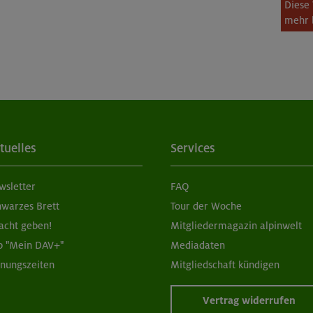
Diese 
mehr 
tuelles
Services
wsletter
FAQ
hwarzes Brett
Tour der Woche
acht geben!
Mitgliedermagazin alpinwelt
p "Mein DAV+"
Mediadaten
fnungszeiten
Mitgliedschaft kündigen
Vertrag widerrufen