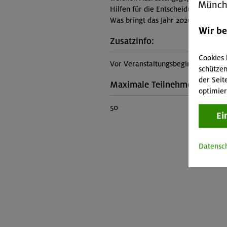
Hilfen für die Entscheidung: Was s
Was bringt das Jahr 2026 an Neuem
Wir b
Zusatzinfo:
Cookies 
Vor Veranstaltungsbeginn wird ein
schützen
der Seit
Maximale Teilnehmerzahl:
optimier
50
Ei
Datensc