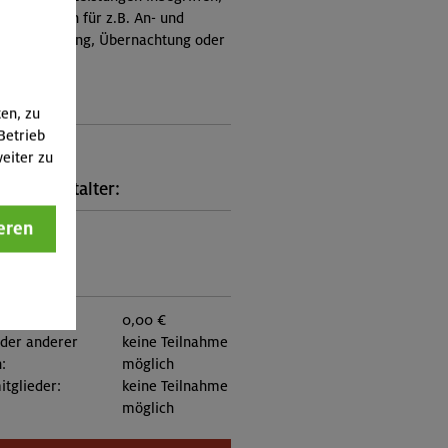
Zusatzkosten für z.B. An- und
e, Verpflegung, Übernachtung oder
 an.)
ungscode:
ten, zu
Betrieb
1107
eiter zu
kt Veranstalter:
eren
n Oberland
:
eder:
0,00 €
eder anderer
keine Teilnahme
:
möglich
itglieder:
keine Teilnahme
möglich