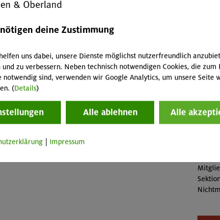
ollte man aussondern, was reparieren, was ersetzen.
fallen 
, Interessanten und Vernachlässigbaren.
Abreis
enötigen deine Zustimmung
Skipass
Buch
helfen uns dabei, unsere Dienste möglichst nutzerfreundlich anzubie
 Link für den Zoom-Zugang versendet.
 und zu verbessern. Neben technisch notwendigen Cookies, die zum 
OL-26-
e notwendig sind, verwenden wir Google Analytics, um unsere Seite w
en. (
Details
)
Konta
nstellungen
Alle ablehnen
Alle akzepti
Sektio
Preise
hutzerklärung
|
Impressum
Mitgli
Mitgli
Sektion
Nichtm