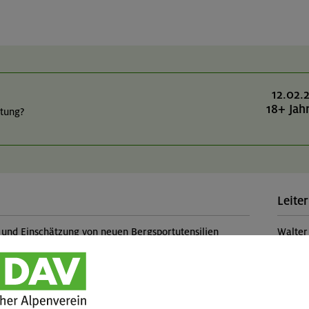
12.02.
18+ Jah
stung?
Leiter
und Einschätzung von neuen Bergsportutensilien
Walter
Leist
ung zu nützlichen Tools, die auf dem Markt sind. Bei
Kursle
ollte man penibel sein, was ist Verbrauchsmaterial.
(Falls 