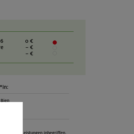
26
0 €
re
– €
– €
*in:
 Bien
ung:
itung
nicht in den Leistungen inbegriffen,