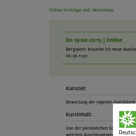
Online-Vorträge und -Workshops
Do 19:00-20:15 | Online
Bergsport- brauche ich neue Ausrü
OL-26-1107
Kursziel:
Bewertung der eigenen Ausrüstung 
Kursinhalt:
Von der persönlichen Schutzausrüst
welchen Ausrüstungsgegenständen s