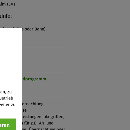
alm (SV)
zinfo:
eise mit Bus oder Bahn)
*in:
altner
rogramm:
r- und Jugendprogramm
ung:
ten, zu
Betrieb
treuung, Übernachtung,
eiter zu
nsion, Anreise
nicht in den Leistungen inbegriffen,
Zusatzkosten für z.B. An- und
eren
e, Verpflegung, Übernachtung oder