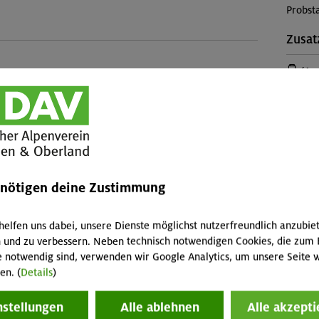
Probst
Zusat
(Anr
rungen.
etzungen:
Leiter
n großen Rucksack zu tragen und Lust, was Neues
Lisa W
Teilp
inem Charakter
enötigen deine Zustimmung
Kinde
Leist
helfen uns dabei, unsere Dienste möglichst nutzerfreundlich anzubie
g:
 und zu verbessern. Neben technisch notwendigen Cookies, die zum 
Kursbe
e notwendig sind, verwenden wir Google Analytics, um unsere Seite w
Halbpe
en. (
Details
)
(Falls 
:
fallen 
nstellungen
Alle ablehnen
Alle akzepti
Abreis