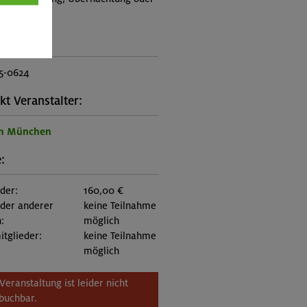
 an.)
ungscode:
5-0624
kt Veranstalter:
on München
:
eder:
160,00 €
eder anderer
keine Teilnahme
:
möglich
itglieder:
keine Teilnahme
möglich
Veranstaltung ist leider nicht
buchbar.