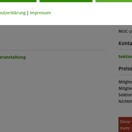
Skipass
hutzerklärung
|
Impressum
Buch
tieg:
MUC-2
Konta
Sekti
Veranstaltung
Preise
Mitgli
Mitgli
Sektion
Nichtm
Diese 
mehr 