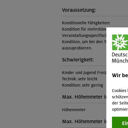
Voraussetzung:
Konditionelle Fähigkeiten:
Kondition für mehrstündige Wande
Veranstaltungsspezifische Vorauss
Kondition, um bei den Touren eine
auszuprobieren.
Schwierigkeit:
Kinder und Jugend Freizeit mit alp
Wir b
Technik: sehr leicht
Kondition: sehr gering
Cookies 
Max. Höhenmeter im Aufstie
schützen
der Seit
optimier
Höhenmeter
Max. Höhenmeter im Abstieg
Ei