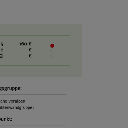
25
160 €
re
– €
– €
gsgruppe:
sche Voralpen
iktenwandgruppe)
punkt: