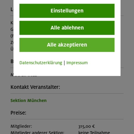
Leistung:
Einstellungen
Kursbetreuung, Übernachtung, Vollpension, Ausrüstung,
Alle ablehnen
Gepäcktransport zur Hütte
(Falls nicht in den Leistungen inbegriffen, fallen
Zusatzkosten für z.B. An- und Abreise, Verpflegung,
Alle akzeptieren
Übernachtung oder Skipass an.)
Buchungscode:
Datenschutzerklärung
|
Impressum
MUC-26-0622
Kontakt Veranstalter:
Sektion München
Preise:
Mitglieder:
315,00 €
Mitglieder anderer Sektion:
keine Teilnahme