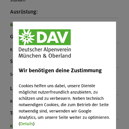
Stunden
Ausrüstung:
Benötigte Ausrüstung für diese Veranstaltung
Gebirgsgruppe:
Karwendel
Stützpunkt:
Wir benötigen deine Zustimmung
Solsteinhaus
Cookies helfen uns dabei, unsere Dienste
Leiter*in:
möglichst nutzerfreundlich anzubieten, zu
schützen und zu verbessern. Neben technisch
Rupert Reithmeier, Carlos Gastreich
notwendigen Cookies, die zum Betrieb der Seite
notwendig sind, verwenden wir Google
Teilprogramm:
Analytics, um unsere Seite weiter zu optimieren.
(
Details
)
Kinder- und Jugendprogramm