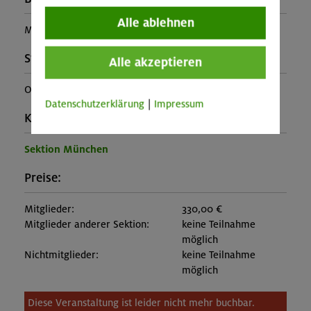
Alle ablehnen
MUC-26-0643
Stützpunkt:
Alle akzeptieren
Oberlandhütte
Datenschutzerklärung
|
Impressum
Kontakt Veranstalter:
Sektion München
Preise:
Mitglieder:
330,00 €
Mitglieder anderer Sektion:
keine Teilnahme
möglich
Nichtmitglieder:
keine Teilnahme
möglich
Diese Veranstaltung ist leider nicht mehr buchbar.