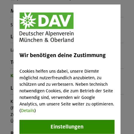
Maximale Teilnehmerzahl:
5
Leiter*in:
Laura Katzmann, Sebastian Diehl
Wir benötigen deine Zustimmung
Teilprogramm:
Cookies helfen uns dabei, unsere Dienste
Kinder- und Jugendprogramm
möglichst nutzerfreundlich anzubieten, zu
schützen und zu verbessern. Neben technisch
Leistung:
notwendigen Cookies, die zum Betrieb der Seite
notwendig sind, verwenden wir Google
Kursbetreuung, Übernachtung, Halbpension, Anreise
Analytics, um unsere Seite weiter zu optimieren.
(Falls nicht in den Leistungen inbegriffen, fallen
(
Details
)
Zusatzkosten für z.B. An- und Abreise, Verpflegung,
Übernachtung oder Skipass an.)
Einstellungen
Buchungscode: