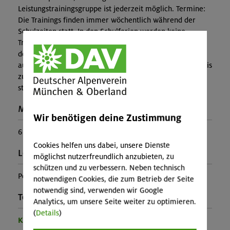
Leistungstrainingsgruppe ist jederzeit möglich. Termine:
Die Trainings finden immer wöchentlich während der
Schulzeiten statt. In den Schulferien werden keine
Trainings angeboten. Der Trainingszeitraum beginnt in
der ersten Oktoberwoche und endet nach 30 Terminen
automatisch. Es besteht kein Erstattungsanspruch, falls bis
zu 6 Einzeltermine wegen Ausfalls eines Trainers nicht
stattfinden können.
Maximale Teilnehmerzahl:
Wir benötigen deine Zustimmung
6
Cookies helfen uns dabei, unsere Dienste
Leiter*in:
möglichst nutzerfreundlich anzubieten, zu
schützen und zu verbessern. Neben technisch
Peter Abele
notwendigen Cookies, die zum Betrieb der Seite
notwendig sind, verwenden wir Google
Teilprogramm:
Analytics, um unsere Seite weiter zu optimieren.
(
Details
)
Kinder- und Jugendprogramm