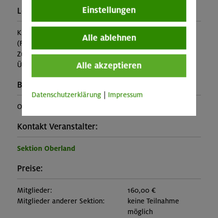
Einstellungen
Leistung:
Kursleitung
Alle ablehnen
(Falls nicht in den Leistungen inbegriffen, fallen
Zusatzkosten für z.B. An- und Abreise, Verpflegung,
Alle akzeptieren
Übernachtung oder Skipass an.)
Buchungscode:
Datenschutzerklärung
|
Impressum
OL-25-1580
Kontakt Veranstalter:
Sektion Oberland
Preise:
Mitglieder:
160,00 €
Mitglieder anderer Sektion:
keine Teilnahme
möglich