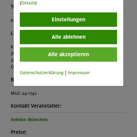
(
Details
)
Teilprogramm:
Einstellungen
Kinder- und Jugendprogramm
Leistung:
Alle ablehnen
Kursleitung
(Falls nicht in den Leistungen inbegriffen, fallen
Alle akzeptieren
Zusatzkosten für z.B. An- und Abreise, Verpflegung,
Übernachtung oder Skipass an.)
Datenschutzerklärung
|
Impressum
Buchungscode:
MUC-24-1742
Kontakt Veranstalter:
Sektion München
Preise: