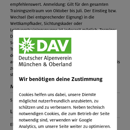
empfehlenswert. Anmeldung: Gilt für den gesamten
Trainingszeitraum von Oktober bis Juli. Der Einstieg bzw.
Wechsel (bei entsprechender Eignung) in die
Wettkampfkader, Sichtungskader oder
Leistungstrainingsgruppe ist jederzeit möglich. Termine:
Die Trainings finden immer wöchentlich während der
Schulzeiten statt. In den Schulferien werden keine
Trainings angeboten. Der Trainingszeitraum beginnt in
der ersten Oktoberwoche und endet nach 30 Terminen
automatisch. Es besteht kein Erstattungsanspruch, falls bis
zu 8 Einzeltermine wegen Ausfalls eines Trainers nicht
stattfinden können.
Wir benötigen deine Zustimmung
Maximale Teilnehmerzahl:
Cookies helfen uns dabei, unsere Dienste
5
möglichst nutzerfreundlich anzubieten, zu
schützen und zu verbessern. Neben technisch
Leiter*in:
notwendigen Cookies, die zum Betrieb der Seite
notwendig sind, verwenden wir Google
Elena Schmudlach
Analytics, um unsere Seite weiter zu optimieren.