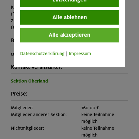
Kursleitung
(Falls nicht in den Leistungen inbegriffen, fallen
Alle ablehnen
Zusatzkosten für z.B. An- und Abreise, Verpflegung,
Übernachtung oder Skipass an.)
Alle akzeptieren
Buchungscode:
Datenschutzerklärung
|
Impressum
OL-24-1513
Kontakt Veranstalter:
Sektion Oberland
Preise:
Mitglieder:
160,00 €
Mitglieder anderer Sektion:
keine Teilnahme
möglich
Nichtmitglieder:
keine Teilnahme
möglich