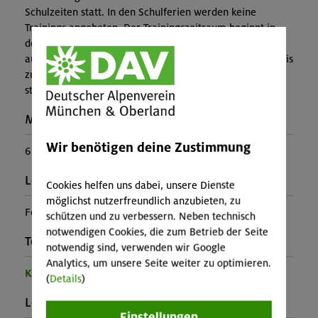
Schulzeiten statt. In den Schulferien werden keine
Trainings angeboten. Der Trainingszeitraum beginnt in
der ersten Oktoberwoche und endet nach 30 Terminen
automatisch. Es besteht kein Erstattungsanspruch, falls bis
zu 8 Einzeltermine wegen Ausfalls eines Trainers nicht
stattfinden können.
Maximale Teilnehmerzahl:
Wir benötigen deine Zustimmung
6
Leiter*in:
Cookies helfen uns dabei, unsere Dienste
möglichst nutzerfreundlich anzubieten, zu
Felizia Köster
schützen und zu verbessern. Neben technisch
notwendigen Cookies, die zum Betrieb der Seite
Teilprogramm:
notwendig sind, verwenden wir Google
Analytics, um unsere Seite weiter zu optimieren.
Kinder- und Jugendprogramm
(
Details
)
Leistung:
Einstellungen