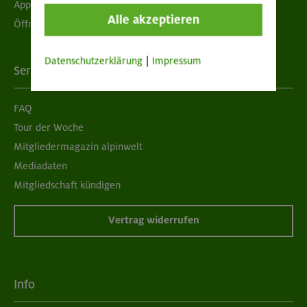
App "Mein DAV+"
Alle akzeptieren
Öffnungszeiten
Datenschutzerklärung
|
Impressum
Services
FAQ
Tour der Woche
Mitgliedermagazin alpinwelt
Mediadaten
Mitgliedschaft kündigen
Vertrag widerrufen
Info