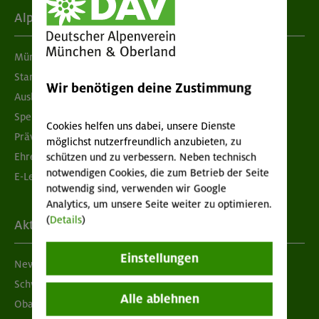
Alpenverein
München & Oberland
Standorte
Wir benötigen deine Zustimmung
Ausbildung & Jobs
Spenden
Cookies helfen uns dabei, unsere Dienste
Prävention sexualisierter Gewalt
möglichst nutzerfreundlich anzubieten, zu
Ehrenamtsbörse
schützen und zu verbessern. Neben technisch
notwendigen Cookies, die zum Betrieb der Seite
E-Learning
notwendig sind, verwenden wir Google
Analytics, um unsere Seite weiter zu optimieren.
(
Details
)
Aktuelles
Einstellungen
Newsletter
Schwarzes Brett
Alle ablehnen
Obacht geben!