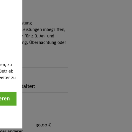
ung:
itung, Ausrüstung
nicht in den Leistungen inbegriffen,
Zusatzkosten für z.B. An- und
e, Verpflegung, Übernachtung oder
 an.)
ungscode:
ten, zu
Betrieb
0976
eiter zu
kt Veranstalter:
eren
n Oberland
:
eder:
30,00 €
eder anderer