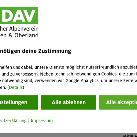
Leist
Kursle
iche Sportlichkeit, Freude an Bewegung
(Falls 
fallen 
Abreis
enötigen deine Zustimmung
Skipass
Veranstaltung
Buch
helfen uns dabei, unsere Dienste möglichst nutzerfreundlich anzubie
 und zu verbessern. Neben technisch notwendigen Cookies, die zum 
OL-26-
e notwendig sind, verwenden wir Google Analytics, um unsere Seite w
nkl. Kletterschuhe) ist im Kurspreis enthalten. Der
en. (
Details
)
Konta
 enthalten.
nstellungen
Alle ablehnen
Alle akzepti
Sektio
Preise
hutzerklärung
|
Impressum
Mitgli
Mitgli