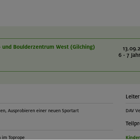
r- und Boulderzentrum West (Gilching)
13.09.
6 - 7 Jah
Leiter
, Ausprobieren einer neuen Sportart
DAV Ve
Teilp
n im Toprope
Kinde