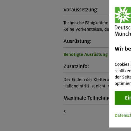
Voraussetzung:
Technische Fähigkeiten:
Keine Vorkenntnisse, durchschnittl
Ausrüstung:
Wir b
Benötigte Ausrüstung für diese 
Cookies 
Zusatzinfo:
schützen
der Seit
Der Entleih der Kletterausrüstung (i
optimier
Halleneintritt ist nicht im Kurspreis
Ei
Maximale Teilnehmerzahl:
5
Datensc