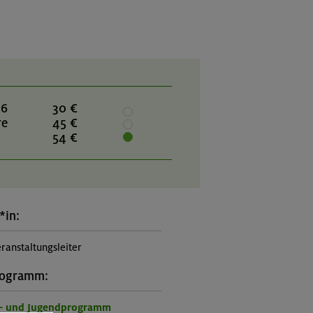
26
30 €
re
45 €
54 €
*in:
ranstaltungsleiter
rogramm:
r- und Jugendprogramm