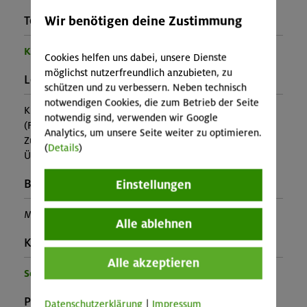
Wir benötigen deine Zustimmung
Teilprogramm:
Kinder- und Jugendprogramm
Cookies helfen uns dabei, unsere Dienste
möglichst nutzerfreundlich anzubieten, zu
Leistung:
schützen und zu verbessern. Neben technisch
notwendigen Cookies, die zum Betrieb der Seite
Kursleitung, Ausrüstung
notwendig sind, verwenden wir Google
(Falls nicht in den Leistungen inbegriffen, fallen
Analytics, um unsere Seite weiter zu optimieren.
Zusatzkosten für z.B. An- und Abreise, Verpflegung,
(
Details
)
Übernachtung oder Skipass an.)
Buchungscode:
Einstellungen
MUC-25-0986
Alle ablehnen
Kontakt Veranstalter:
Alle akzeptieren
Sektion München
Preise:
Datenschutzerklärung
|
Impressum