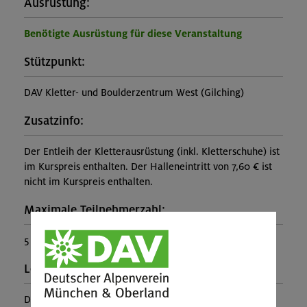
Ausrüstung:
Benötigte Ausrüstung für diese Veranstaltung
Stützpunkt:
DAV Kletter- und Boulderzentrum West (Gilching)
Zusatzinfo:
Der Entleih der Kletterausrüstung (inkl. Kletterschuhe) ist
im Kurspreis enthalten. Der Halleneintritt von 7,60 € ist
nicht im Kurspreis enthalten.
Maximale Teilnehmerzahl:
5
Leiter*in:
DAV Veranstaltungsleiter