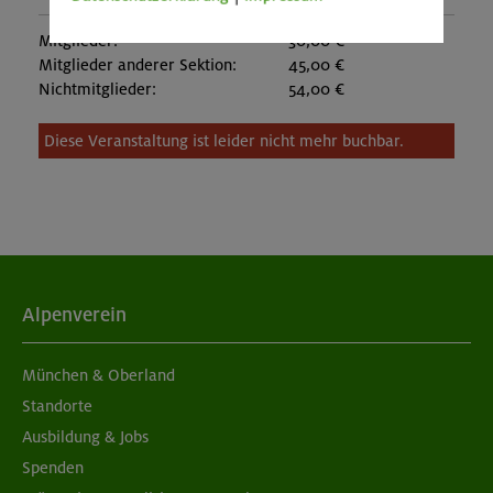
Mitglieder:
30,00 €
Mitglieder anderer Sektion:
45,00 €
Nichtmitglieder:
54,00 €
Diese Veranstaltung ist leider nicht mehr buchbar.
Alpenverein
München & Oberland
Standorte
Ausbildung & Jobs
Spenden