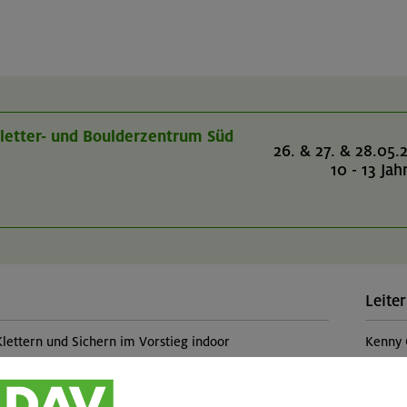
 Kletter- und Boulderzentrum Süd
26. & 27. & 28.05.
10 - 13 Jah
Leiter
Klettern und Sichern im Vorstieg indoor
Kenny 
Teilp