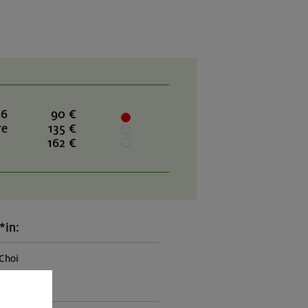
26
90 €
re
135 €
162 €
*in:
Choi
rogramm: