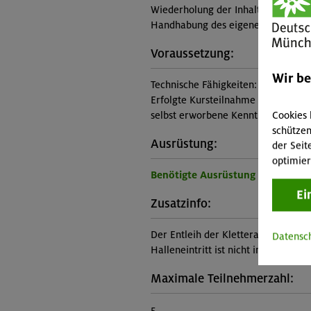
Wiederholung der Inhalte des Grund
Handhabung des eigenen Sicherung
Voraussetzung:
Wir b
Technische Fähigkeiten:
Erfolgte Kursteilnahme am Kurstyp
Cookies 
selbst erworbene Kenntnisse und Fä
schützen
Ausrüstung:
der Seit
optimier
Benötigte Ausrüstung für diese 
Ei
Zusatzinfo:
Der Entleih der Kletterausrüstung (i
Datensc
Halleneintritt ist nicht im Kurspreis
Maximale Teilnehmerzahl:
5