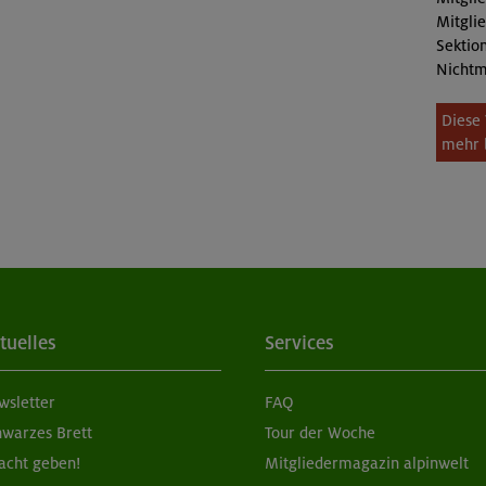
Mitgli
Sektion
Nichtm
Diese 
mehr 
tuelles
Services
wsletter
FAQ
hwarzes Brett
Tour der Woche
acht geben!
Mitgliedermagazin alpinwelt