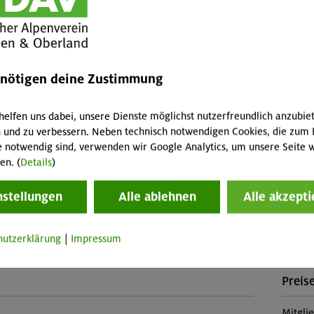
kurses, Vorstiegsklettern, Verbesserung der
Kinde
sgeräts
Leist
Kursle
enötigen deine Zustimmung
(Falls 
 "Grundkurs Sportklettern indoor" oder entsprechende
fallen 
helfen uns dabei, unsere Dienste möglichst nutzerfreundlich anzubie
higkeiten, selbstständiges Einbinden und Sichern
Abreis
 und zu verbessern. Neben technisch notwendigen Cookies, die zum 
Skipass
e notwendig sind, verwenden wir Google Analytics, um unsere Seite w
Buch
en. (
Details
)
Veranstaltung
OL-26-
nstellungen
Alle ablehnen
Alle akzepti
Konta
nkl. Kletterschuhe) ist im Kurspreis enthalten. Der
hutzerklärung
|
Impressum
 enthalten.
Sektio
Preise
Mitgli