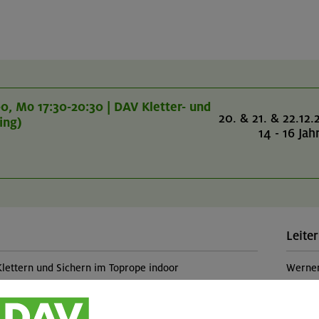
00, Mo 17:30-20:30 | DAV Kletter- und
20. & 21. & 22.12.
ing)
14 - 16 Jah
Leiter
Klettern und Sichern im Toprope indoor
Werne
Teilp