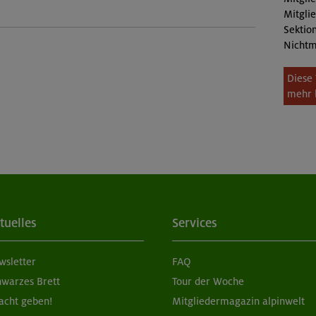
Mitgli
Sektion
Nichtm
Diese 
mehr 
tuelles
Services
wsletter
FAQ
hwarzes Brett
Tour der Woche
acht geben!
Mitgliedermagazin alpinwelt