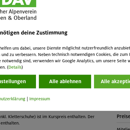
rundlagen der Klettertechnik
Kinde
Leist
Kursle
enötigen deine Zustimmung
ern indoor", allgemeine Sportlichkeit, Freude an der
(Falls 
fallen 
helfen uns dabei, unsere Dienste möglichst nutzerfreundlich anzubie
Abreis
 und zu verbessern. Neben technisch notwendigen Cookies, die zum 
Skipass
e notwendig sind, verwenden wir Google Analytics, um unsere Seite w
Buch
Veranstaltung
en. (
Details
)
MUC-2
nstellungen
Alle ablehnen
Alle akzepti
Konta
est (Gilching)
hutzerklärung
|
Impressum
Sekti
Preise
nkl. Kletterschuhe) ist im Kurspreis enthalten. Der
 enthalten.
Mitgli