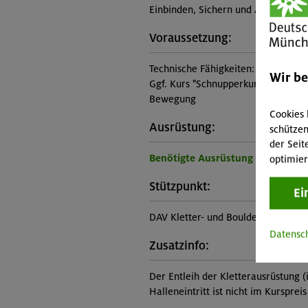
Einbinden, Sichern und Ablassen, G
Voraussetzung:
Technische Fähigkeiten:
Wir b
Ggf. Kurs "Schnupperkurs Sportklett
Bewegung
Cookies 
Ausrüstung:
schützen
der Seit
Benötigte Ausrüstung für diese 
optimier
Stützpunkt:
Ei
DAV Kletter- und Boulderzentrum W
Datensc
Zusatzinfo:
Der Entleih der Kletterausrüstung (i
Halleneintritt ist nicht im Kurspreis