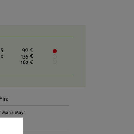
25
90 €
re
135 €
162 €
*in:
r Maria Mayr
rogramm: