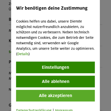
Zusatzkosten für z.B. An- und Abreise, Verpflegung,
Wir benötigen deine Zustimmung
Übernachtung oder Skipass an.)
Buchungscode:
Cookies helfen uns dabei, unsere Dienste
möglichst nutzerfreundlich anzubieten, zu
MUC-26-0661
schützen und zu verbessern. Neben technisch
notwendigen Cookies, die zum Betrieb der Seite
Kontakt Veranstalter:
notwendig sind, verwenden wir Google
Analytics, um unsere Seite weiter zu optimieren.
Sektion München
(
Details
)
Preise:
Einstellungen
Mitglieder:
45,00 €
Mitglieder anderer Sektion:
keine Teilnahme
Alle ablehnen
möglich
Nichtmitglieder:
keine Teilnahme
möglich
Alle akzeptieren
Gewünschte Teilnehmerzahl:
Datenschutzerklärung
|
Impressum