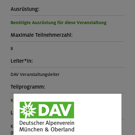
Ausrüstung:
Benötigte Ausrüstung für diese Veranstaltung
Maximale Teilnehmerzahl:
8
Leiter*in:
DAV Veranstaltungsleiter
Teilprogramm:
Kinder- und Jugendprogramm
Leistung:
Kursbetreuung
(Falls nicht in den Leistungen inbegriffen, fallen