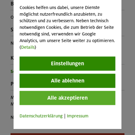
Buchungscode:
Cookies helfen uns dabei, unsere Dienste
möglichst nutzerfreundlich anzubieten, zu
OL-25-0624
schützen und zu verbessern. Neben technisch
notwendigen Cookies, die zum Betrieb der Seite
Stützpunkt:
notwendig sind, verwenden wir Google
Analytics, um unsere Seite weiter zu optimieren.
Naturfreundehaus Konstein
(
Details
)
Kontakt Veranstalter:
Einstellungen
Sektion Oberland
Alle ablehnen
Preise:
Alle akzeptieren
Mitglieder:
345,00 €
Mitglieder anderer Sektion:
keine Teilnahme
möglich
Datenschutzerklärung
|
Impressum
Nichtmitglieder:
keine Teilnahme
möglich