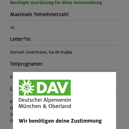
Benötigte Ausrüstung für diese Veranstaltung
Maximale Teilnehmerzahl:
10
Leiter*in:
Samuel Levermann, Sarah Kupka
Teilprogramm:
Kinder- und Jugendprogramm
Leistung:
Kursbetreuung, Übernachtung, Vollpension
(Falls nicht in den Leistungen inbegriffen, fallen
Zusatzkosten für z.B. An- und Abreise, Verpflegung,
Wir benötigen deine Zustimmung
Übernachtung oder Skipass an.)