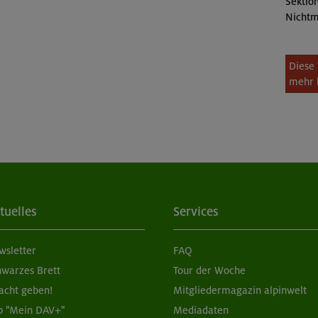
Sektion
Nichtm
Diese 
mehr 
tuelles
Services
wsletter
FAQ
hwarzes Brett
Tour der Woche
acht geben!
Mitgliedermagazin alpinwelt
p "Mein DAV+"
Mediadaten