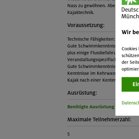
Nass zu gewöhnen. Aber dann geht e
Kajaktechnik.
Voraussetzung:
Wir b
Technische Fähigkeiten:
Gute Schwimmkenntnisse, Wildwass
Cookies 
plus einige Flussbefahrungen oder
schützen
Veranstaltungsspezifische Vorauss
der Seit
Gute Schwimmkenntnisse + Inhalte
optimier
Kenntnisse im Kehrwasser-Fahren, r
Kajak nach einer Kenterung
Ei
Ausrüstung:
Datensc
Benötigte Ausrüstung für diese 
Maximale Teilnehmerzahl:
5