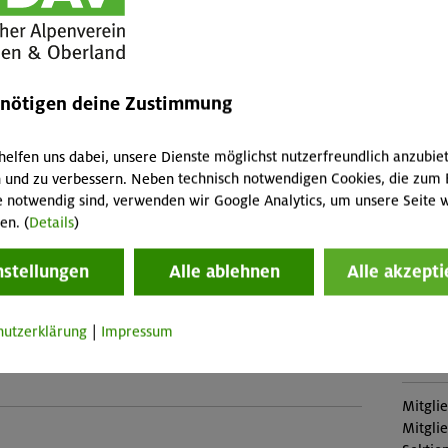
Leist
s gleich aufs Wasser, und wir feilen weiter an der
Kursbe
(Falls 
enötigen deine Zustimmung
fallen 
Abreis
er-Kajak-Vorkenntnisse (Kajak-Grundkurs Wildwasser
Skipass
helfen uns dabei, unsere Dienste möglichst nutzerfreundlich anzubie
 entsprechende selbst erworbene Kenntnisse)
 und zu verbessern. Neben technisch notwendigen Cookies, die zum 
Buch
etzungen:
e notwendig sind, verwenden wir Google Analytics, um unsere Seite w
 aus dem Anfängerkurs: Geradeausfahren und erste
en. (
Details
)
MUC-2
ichtige Paddelhaltung, sicheres Aussteigen aus dem
nstellungen
Alle ablehnen
Alle akzepti
Konta
Sekti
hutzerklärung
|
Impressum
Veranstaltung
Preise
Mitgli
Mitgli