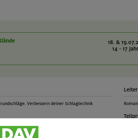
oßlände
18. & 19.07.
14 - 17 Jah
Leiter
rundschläge. Verbessern deiner Schlagtechnik
Roman 
Teilp
urs besucht haben, ist dieser Kurs das Richtige. Wir
Kinde
en Dinge aus dem Anfängerkurs, um uns an das kalte