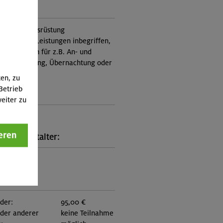
ung:
treuung, Ausrüstung
nicht in den Leistungen inbegriffen,
Zusatzkosten für z.B. An- und
e, Verpflegung, Übernachtung oder
 an.)
ten, zu
Betrieb
ungscode:
eiter zu
6-0630
eren
kt Veranstalter:
on München
:
eder:
95,00 €
eder anderer
keine Teilnahme