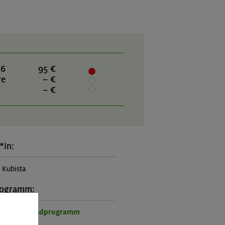
26
95 €
re
– €
– €
*in:
Kubista
rogramm:
r- und Jugendprogramm