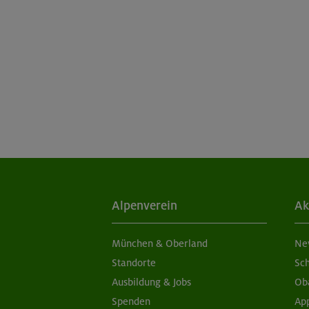
Alpenverein
Ak
München & Oberland
Ne
Standorte
Sc
Ausbildung & Jobs
Ob
Spenden
Ap