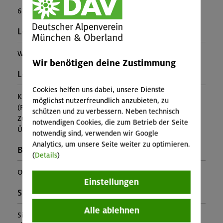
6
Leiter*in:
Wolfgang Hackel
Wir benötigen deine Zustimmung
Leistung:
Cookies helfen uns dabei, unsere Dienste
Kursleitung
möglichst nutzerfreundlich anzubieten, zu
(Falls nicht in den Leistungen inbegriffen, fallen
schützen und zu verbessern. Neben technisch
Zusatzkosten für z.B. An- und Abreise, Verpflegung,
notwendigen Cookies, die zum Betrieb der Seite
Übernachtung oder Skipass an.)
notwendig sind, verwenden wir Google
Analytics, um unsere Seite weiter zu optimieren.
Buchungscode:
(
Details
)
OL-26-0375
Einstellungen
Stützpunkt:
Alle ablehnen
Simonyhütte