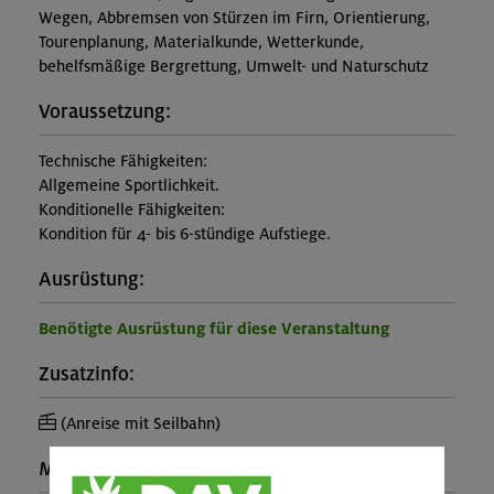
Wegen, Abbremsen von Stürzen im Firn, Orientierung,
Tourenplanung, Materialkunde, Wetterkunde,
behelfsmäßige Bergrettung, Umwelt- und Naturschutz
Voraussetzung:
Technische Fähigkeiten:
Allgemeine Sportlichkeit.
Konditionelle Fähigkeiten:
Kondition für 4- bis 6-stündige Aufstiege.
Ausrüstung:
Benötigte Ausrüstung für diese Veranstaltung
Zusatzinfo:
(Anreise mit Seilbahn)
Maximale Teilnehmerzahl: