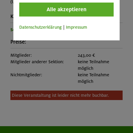
(Ü+HP MBZ ca. 72€, Lager ca. 62€)
Alle akzeptieren
Kontakt Veranstalter:
Datenschutzerklärung
|
Impressum
Sektion Oberland
Preise:
Mitglieder:
243,00 €
Mitglieder anderer Sektion:
keine Teilnahme
möglich
Nichtmitglieder:
keine Teilnahme
möglich
Diese Veranstaltung ist leider nicht mehr buchbar.