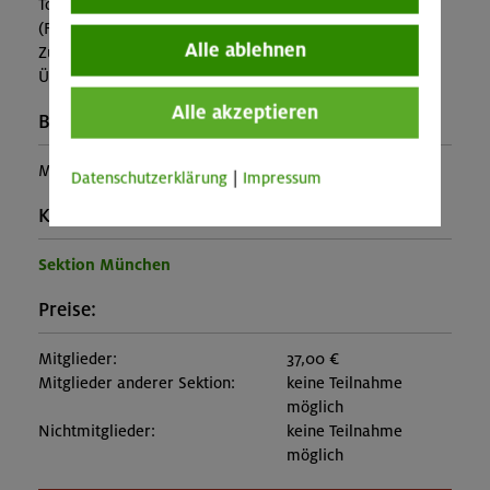
Tourleitung
(Falls nicht in den Leistungen inbegriffen, fallen
Alle ablehnen
Zusatzkosten für z.B. An- und Abreise, Verpflegung,
Übernachtung oder Skipass an.)
Alle akzeptieren
Buchungscode:
MUC-25-0344
Datenschutzerklärung
|
Impressum
Kontakt Veranstalter:
Sektion München
Preise:
Mitglieder:
37,00 €
Mitglieder anderer Sektion:
keine Teilnahme
möglich
Nichtmitglieder:
keine Teilnahme
möglich