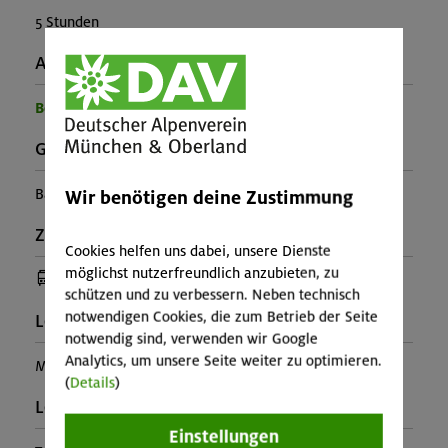
5 Stunden
Ausrüstung:
Benötigte Ausrüstung für diese Veranstaltung
Gebirgsgruppe:
Bayerische Voralpen (Benediktenwandgruppe)
Wir benötigen deine Zustimmung
Zusatzinfo:
Cookies helfen uns dabei, unsere Dienste
möglichst nutzerfreundlich anzubieten, zu
(Anreise mit Bus oder Bahn)
schützen und zu verbessern. Neben technisch
notwendigen Cookies, die zum Betrieb der Seite
Leiter*in:
notwendig sind, verwenden wir Google
Analytics, um unsere Seite weiter zu optimieren.
Markus Block
(
Details
)
Leistung:
Einstellungen