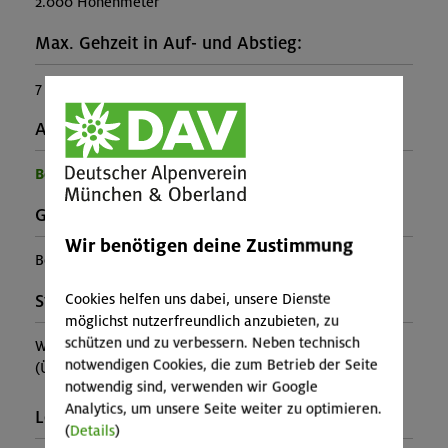
2.000 Höhenmeter
Max. Gehzeit in Auf- und Abstieg:
7 Stunden
Ausrüstung:
Benötigte Ausrüstung für diese Veranstaltung
Gebirgsgruppe:
Wir benötigen deine Zustimmung
Berchtesgadener Alpen
Cookies helfen uns dabei, unsere Dienste
Stützpunkt:
möglichst nutzerfreundlich anzubieten, zu
schützen und zu verbessern. Neben technisch
Watzmannhaus
notwendigen Cookies, die zum Betrieb der Seite
(Ü im MBZ ca. 25€, Lager ca. 15€, Essen n. Karte)
notwendig sind, verwenden wir Google
Analytics, um unsere Seite weiter zu optimieren.
Leiter*in:
(
Details
)