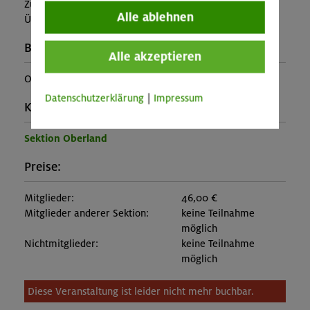
Zusatzkosten für z.B. An- und Abreise, Verpflegung,
Alle ablehnen
Übernachtung oder Skipass an.)
Buchungscode:
Alle akzeptieren
OL-26-0601
Datenschutzerklärung
|
Impressum
Kontakt Veranstalter:
Sektion Oberland
Preise:
Mitglieder:
46,00 €
Mitglieder anderer Sektion:
keine Teilnahme
möglich
Nichtmitglieder:
keine Teilnahme
möglich
Diese Veranstaltung ist leider nicht mehr buchbar.