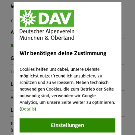
Max. Gehzeit in Auf- und Abstieg:
7 Stunden
Ausrüstung:
Benötigte Ausrüstung für diese Veranstaltung
Wir benötigen deine Zustimmung
Gebirgsgruppe:
Cookies helfen uns dabei, unsere Dienste
Lechtaler Alpen
möglichst nutzerfreundlich anzubieten, zu
schützen und zu verbessern. Neben technisch
Leiter*in:
notwendigen Cookies, die zum Betrieb der Seite
notwendig sind, verwenden wir Google
André Depping
Analytics, um unsere Seite weiter zu optimieren.
(
Details
)
Leistung:
Tourleitung
Einstellungen
(Falls nicht in den Leistungen inbegriffen, fallen