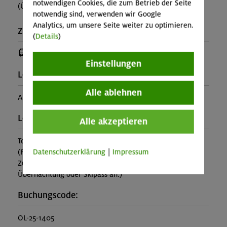
notwendigen Cookies, die zum Betrieb der Seite
(Ü+HP 66€, Im Lager 61€)
notwendig sind, verwenden wir Google
Analytics, um unsere Seite weiter zu optimieren.
Zusatzinfo:
(
Details
)
(Anreise mit Bus oder Bahn)
Einstellungen
Leiter*in:
Alle ablehnen
Angelika Sontag
Leistung:
Alle akzeptieren
Tourleitung
Datenschutzerklärung
|
Impressum
(Falls nicht in den Leistungen inbegriffen, fallen
Zusatzkosten für z.B. An- und Abreise, Verpflegung,
Übernachtung oder Skipass an.)
Buchungscode:
OL-25-1405