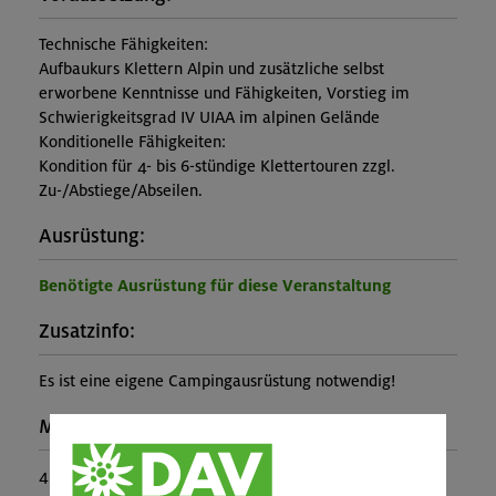
Technische Fähigkeiten:
Aufbaukurs Klettern Alpin und zusätzliche selbst
erworbene Kenntnisse und Fähigkeiten, Vorstieg im
Schwierigkeitsgrad IV UIAA im alpinen Gelände
Konditionelle Fähigkeiten:
Kondition für 4- bis 6-stündige Klettertouren zzgl.
Zu-/Abstiege/Abseilen.
Ausrüstung:
Benötigte Ausrüstung für diese Veranstaltung
Zusatzinfo:
Es ist eine eigene Campingausrüstung notwendig!
Maximale Teilnehmerzahl:
4