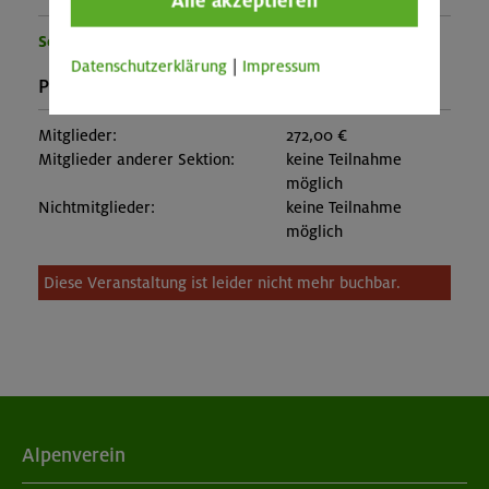
Alle akzeptieren
Sektion München
Datenschutzerklärung
|
Impressum
Preise:
Mitglieder:
272,00 €
Mitglieder anderer Sektion:
keine Teilnahme
möglich
Nichtmitglieder:
keine Teilnahme
möglich
Diese Veranstaltung ist leider nicht mehr buchbar.
Alpenverein