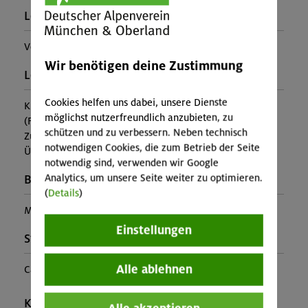
Leiter*in:
Verena Friedl
Wir benötigen deine Zustimmung
Leistung:
Cookies helfen uns dabei, unsere Dienste
Kursleitung
möglichst nutzerfreundlich anzubieten, zu
(Falls nicht in den Leistungen inbegriffen, fallen
schützen und zu verbessern. Neben technisch
Zusatzkosten für z.B. An- und Abreise, Verpflegung,
notwendigen Cookies, die zum Betrieb der Seite
Übernachtung oder Skipass an.)
notwendig sind, verwenden wir Google
Analytics, um unsere Seite weiter zu optimieren.
Buchungscode:
(
Details
)
MUC-26-0343
Einstellungen
Stützpunkt:
Alle ablehnen
Campingplatz ArcoSole
Kontakt Veranstalter: