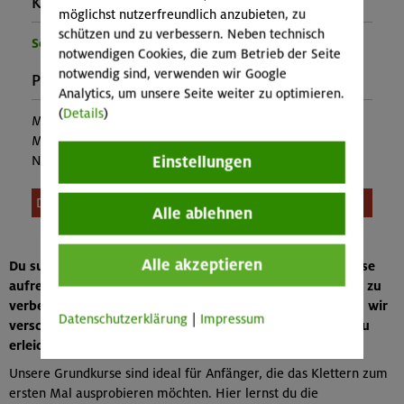
Kontakt Veranstalter:
möglichst nutzerfreundlich anzubieten, zu
schützen und zu verbessern. Neben technisch
Sektion München
notwendigen Cookies, die zum Betrieb der Seite
notwendig sind, verwenden wir Google
Preise:
Analytics, um unsere Seite weiter zu optimieren.
(
Details
)
Mitglieder:
12,00 €
Mitglieder anderer Sektion:
22,00 €
Einstellungen
Nichtmitglieder:
26,00 €
Diese Veranstaltung ist leider nicht mehr buchbar.
Alle ablehnen
Alle akzeptieren
Du suchst nach einem Kletterkurs in München, um in diese
aufregende Sportart einzusteigen oder deine Fähigkeiten zu
verbessern? Als Alpenverein München & Oberland bieten wir
Datenschutzerklärung
|
Impressum
verschiedene Kurse an, um den Einstieg in das Klettern zu
erleichtern oder deine Kenntnisse zu vertiefen.
Unsere Grundkurse sind ideal für Anfänger, die das Klettern zum
ersten Mal ausprobieren möchten. Hier lernst du die