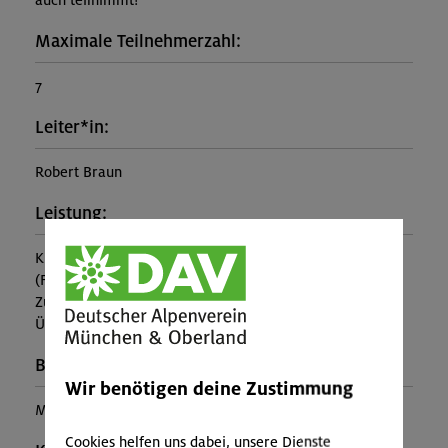
auch teilnimmt!
Maximale Teilnehmerzahl:
7
Leiter*in:
Robert Braun
Leistung:
Kursleitung, Ausrüstung
(Falls nicht in den Leistungen inbegriffen, fallen
Zusatzkosten für z.B. An- und Abreise, Verpflegung,
Übernachtung oder Skipass an.)
Buchungscode:
Wir benötigen deine Zustimmung
MUC-25-1448
Cookies helfen uns dabei, unsere Dienste