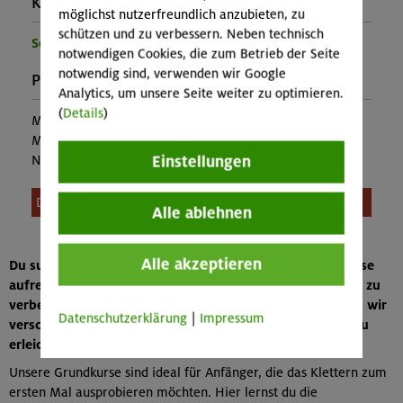
Kontakt Veranstalter:
möglichst nutzerfreundlich anzubieten, zu
schützen und zu verbessern. Neben technisch
Sektion München
notwendigen Cookies, die zum Betrieb der Seite
notwendig sind, verwenden wir Google
Preise:
Analytics, um unsere Seite weiter zu optimieren.
(
Details
)
Mitglieder:
12,00 €
Mitglieder anderer Sektion:
22,00 €
Einstellungen
Nichtmitglieder:
26,00 €
Diese Veranstaltung ist leider nicht mehr buchbar.
Alle ablehnen
Alle akzeptieren
Du suchst nach einem Kletterkurs in München, um in diese
aufregende Sportart einzusteigen oder deine Fähigkeiten zu
verbessern? Als Alpenverein München & Oberland bieten wir
Datenschutzerklärung
|
Impressum
verschiedene Kurse an, um den Einstieg in das Klettern zu
erleichtern oder deine Kenntnisse zu vertiefen.
Unsere Grundkurse sind ideal für Anfänger, die das Klettern zum
ersten Mal ausprobieren möchten. Hier lernst du die