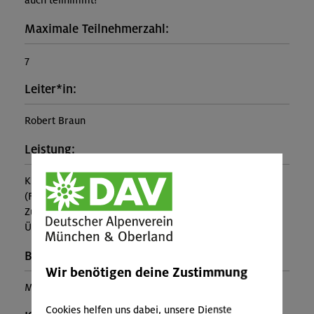
auch teilnimmt!
Maximale Teilnehmerzahl:
7
Leiter*in:
Robert Braun
Leistung:
Kursleitung, Ausrüstung
(Falls nicht in den Leistungen inbegriffen, fallen
Zusatzkosten für z.B. An- und Abreise, Verpflegung,
Übernachtung oder Skipass an.)
Buchungscode:
Wir benötigen deine Zustimmung
MUC-25-1451
Cookies helfen uns dabei, unsere Dienste