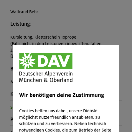
Waltraud Behr
Leistung:
Kursleitung, Kletterschein Toprope
(Falls nicht in den Leistungen inbegriffen, fallen
Zusatzkosten für z.B. An- und Abreise, Verpflegung,
Übernachtung oder Skipass an.)
Buchungscode:
MUC-26-0989
Kontakt Veranstalter:
Wir benötigen deine Zustimmung
Sektion München
Cookies helfen uns dabei, unsere Dienste
möglichst nutzerfreundlich anzubieten, zu
Preise:
schützen und zu verbessern. Neben technisch
notwendigen Cookies, die zum Betrieb der Seite