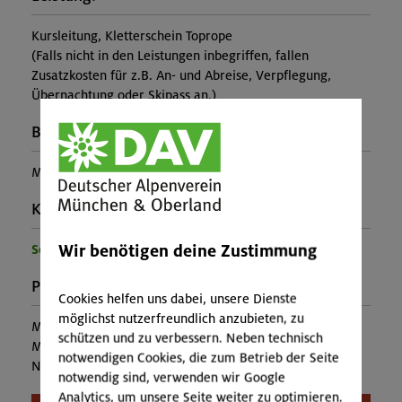
Kursleitung, Kletterschein Toprope
(Falls nicht in den Leistungen inbegriffen, fallen
Zusatzkosten für z.B. An- und Abreise, Verpflegung,
Übernachtung oder Skipass an.)
Buchungscode:
MUC-26-1003
Kontakt Veranstalter:
Wir benötigen deine Zustimmung
Sektion München
Preise:
Cookies helfen uns dabei, unsere Dienste
möglichst nutzerfreundlich anzubieten, zu
Mitglieder:
96,00 €
schützen und zu verbessern. Neben technisch
Mitglieder anderer Sektion:
126,00 €
notwendigen Cookies, die zum Betrieb der Seite
Nichtmitglieder:
138,00 €
notwendig sind, verwenden wir Google
Analytics, um unsere Seite weiter zu optimieren.