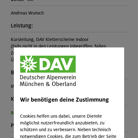
Andreas Wunsch
Leistung:
Kursleitung, DAV Kletterscheine Indoor
(Falls nicht in den Leistungen inbegriffen, fallen
Zusatzkosten für z.B. An- und Abreise, Verpflegung,
Übernachtung oder Skipass an.)
Buchungscode:
MUC-25-1549
Kontakt Veranstalter:
Wir benötigen deine Zustimmung
Sektion München
Cookies helfen uns dabei, unsere Dienste
möglichst nutzerfreundlich anzubieten, zu
Preise:
schützen und zu verbessern. Neben technisch
notwendigen Cookies, die zum Betrieb der Seite