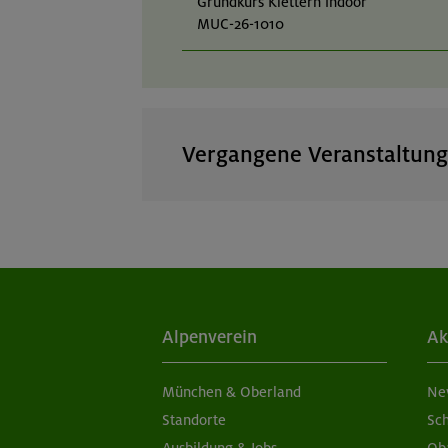
Grundkurs Klettern indoor
MUC-26-1010
Vergangene Veranstaltun
Sa, So 16:45-19:45 | DAV Klett
Grundkurs Klettern indoor
OL-25-0984
Do, Fr 19:15-22:15 | DAV Klett
Alpenverein
Ak
Grundkurs Klettern indoor
OL-25-0985
München & Oberland
Ne
Fr, Di 19:15-22:15 | DAV Klette
Standorte
Sc
Grundkurs Klettern indoor