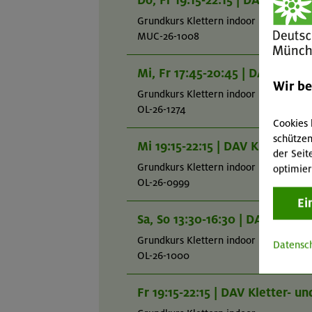
Do, Fr 19:15-22:15 | DAV Klett
Grundkurs Klettern indoor
MUC-26-1008
Mi, Fr 17:45-20:45 | DAV Klett
Wir b
Grundkurs Klettern indoor
OL-26-1274
Cookies 
schützen
Mi 19:15-22:15 | DAV Kletter- 
der Seit
Grundkurs Klettern indoor
optimier
OL-26-0999
Ei
Sa, So 13:30-16:30 | DAV Klett
Grundkurs Klettern indoor
Datensc
OL-26-1000
Fr 19:15-22:15 | DAV Kletter- 