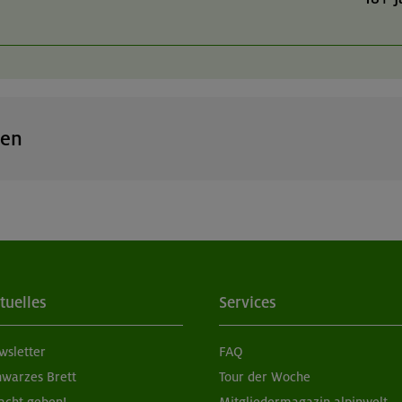
gen
er- und Boulderzentrum West (Gilching)
11. & 12.
18+ J
er- und Boulderzentrum West (Gilching)
23. & 24.0
tuelles
Services
18+ J
wsletter
FAQ
r- und Boulderzentrum West (Gilching)
hwarzes Brett
Tour der Woche
07. & 11.
18+ J