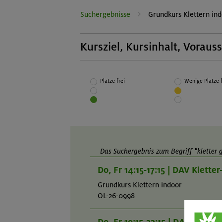
Suchergebnisse
Grundkurs Klettern in
Kursziel, Kursinhalt, Voraus
Kursziel:
Selbstständiges Klettern und Sichern im
Plätze frei
Wenige Plätze f
Toprope indoor
Das Suchergebnis zum Begriff "kletter g
Do, Fr 14:15-17:15 | DAV Klett
Grundkurs Klettern indoor
OL-26-0998