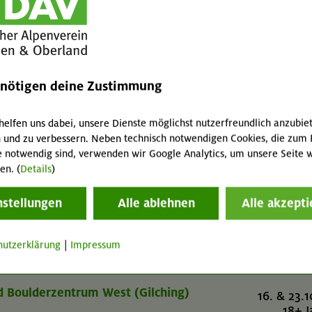
er- und Boulderzentrum West (Gilching)
10. & 11.0
18+ J
er- und Boulderzentrum West (Gilching)
23. & 25.0
enötigen deine Zustimmung
18+ J
helfen uns dabei, unsere Dienste möglichst nutzerfreundlich anzubie
 und zu verbessern. Neben technisch notwendigen Cookies, die zum 
und Boulderzentrum West (Gilching)
30.09. & 07.1
e notwendig sind, verwenden wir Google Analytics, um unsere Seite w
18+ J
en. (
Details
)
nstellungen
Alle ablehnen
Alle akzepti
er- und Boulderzentrum West (Gilching)
10. & 11.
18+ J
hutzerklärung
|
Impressum
und Boulderzentrum West (Gilching)
16. & 23.1
18+ J