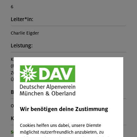
6
Leiter*in:
Charlie Eigder
Leistung:
Kursleitung, DAV Kletterschein Vorstieg
(Falls nicht in den Leistungen inbegriffen, fallen
Zusatzkosten für z.B. An- und Abreise, Verpflegung,
Übernachtung oder Skipass an.)
Buchungscode:
OL-26-0722
Wir benötigen deine Zustimmung
Kontakt Veranstalter:
Cookies helfen uns dabei, unsere Dienste
möglichst nutzerfreundlich anzubieten, zu
Sektion Oberland