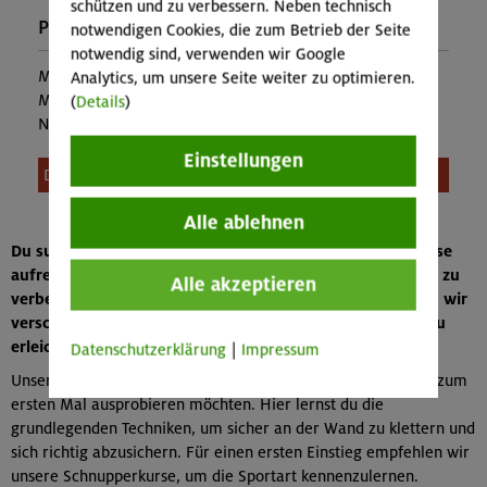
schützen und zu verbessern. Neben technisch
Preise:
notwendigen Cookies, die zum Betrieb der Seite
notwendig sind, verwenden wir Google
Mitglieder:
180,00 €
Analytics, um unsere Seite weiter zu optimieren.
Mitglieder anderer Sektion:
240,00 €
(
Details
)
Nichtmitglieder:
264,00 €
Einstellungen
Diese Veranstaltung ist leider nicht mehr buchbar.
Alle ablehnen
Du suchst nach einem Kletterkurs in München, um in diese
aufregende Sportart einzusteigen oder deine Fähigkeiten zu
Alle akzeptieren
verbessern? Als Alpenverein München & Oberland bieten wir
verschiedene Kurse an, um den Einstieg in das Klettern zu
erleichtern oder deine Kenntnisse zu vertiefen.
Datenschutzerklärung
|
Impressum
Unsere Grundkurse sind ideal für Anfänger, die das Klettern zum
ersten Mal ausprobieren möchten. Hier lernst du die
grundlegenden Techniken, um sicher an der Wand zu klettern und
sich richtig abzusichern. Für einen ersten Einstieg empfehlen wir
unsere Schnupperkurse, um die Sportart kennenzulernen.