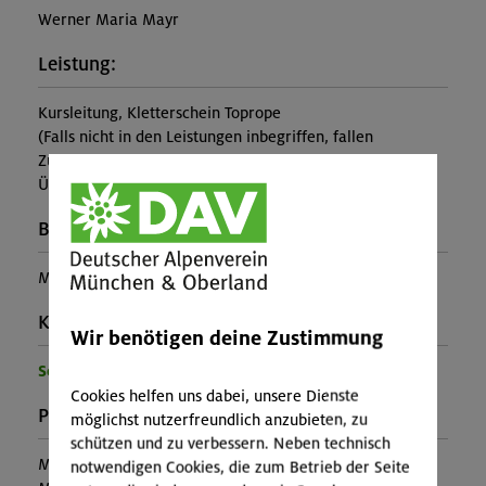
Werner Maria Mayr
Leistung:
Kursleitung, Kletterschein Toprope
(Falls nicht in den Leistungen inbegriffen, fallen
Zusatzkosten für z.B. An- und Abreise, Verpflegung,
Übernachtung oder Skipass an.)
Buchungscode:
MUC-25-1527
Kontakt Veranstalter:
Wir benötigen deine Zustimmung
Sektion München
Cookies helfen uns dabei, unsere Dienste
Preise:
möglichst nutzerfreundlich anzubieten, zu
schützen und zu verbessern. Neben technisch
Mitglieder:
96,00 €
notwendigen Cookies, die zum Betrieb der Seite