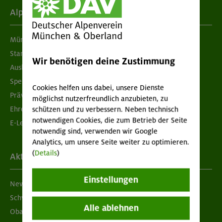
Alpenverein
München & Oberland
Standorte
Wir benötigen deine Zustimmung
Ausbildung & Jobs
Spenden
Cookies helfen uns dabei, unsere Dienste
Prävention sexualisierter Gewalt
möglichst nutzerfreundlich anzubieten, zu
Ehrenamtsbörse
schützen und zu verbessern. Neben technisch
notwendigen Cookies, die zum Betrieb der Seite
E-Learning
notwendig sind, verwenden wir Google
Analytics, um unsere Seite weiter zu optimieren.
(
Details
)
Aktuelles
Einstellungen
Newsletter
Schwarzes Brett
Alle ablehnen
Obacht geben!