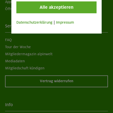
App "Mein DAV+"
Alle akzeptieren
Öffnungszeiten
Datenschutzerklärung
|
Impressum
Services
FAQ
Tour der Woche
Mitgliedermagazin alpinwelt
Mediadaten
Mitgliedschaft kündigen
Vertrag widerrufen
Info