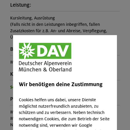
Leistung:
Kursleitung, Ausrüstung
(Falls nicht in den Leistungen inbegriffen, fallen
Zusatzkosten für z.B. An- und Abreise, Verpflegung,
Übernachtung oder Skipass an.)
Buchungscode:
MUC-26-0974
Kontakt Veranstalter:
Wir benötigen deine Zustimmung
Sektion München
Preise:
Cookies helfen uns dabei, unsere Dienste
möglichst nutzerfreundlich anzubieten, zu
Mitglieder:
30,00 €
schützen und zu verbessern. Neben technisch
Mitglieder anderer Sektion:
55,00 €
notwendigen Cookies, die zum Betrieb der Seite
Nichtmitglieder:
63,00 €
notwendig sind, verwenden wir Google